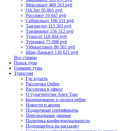
Мексика
от 489 263 руб
ОАЭ
от 95 801 руб
Россия
от 19 947 руб
Сейшелы
от 198 331 руб
Таиланд
от 113 303 руб
Танзания
от 156 312 руб
Тунис
от 118 604 руб
Турция
от 75 098 руб
Узбекистан
от 86 561 руб
Шри-Ланка
от 130 621 руб
Все страны
Поиск тура
Горящие туры
Туристам
Где купить
Рассрочка Online
Рассрочка в офисе
О турагентстве Anex Tour
Бронирование и оплата online
Новости и акции
Подарочные сертификаты
Персональные данные
Политика конфиденциальности
Подпишитесь на рассылку