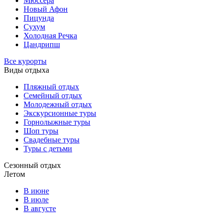
Мюссера
Новый Афон
Пицунда
Сухум
Холодная Речка
Цандрипш
Все курорты
Виды отдыха
Пляжный отдых
Семейный отдых
Молодежный отдых
Экскурсионные туры
Горнолыжные туры
Шоп туры
Свадебные туры
Туры с детьми
Сезонный отдых
Летом
В июне
В июле
В августе