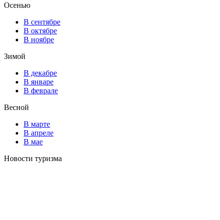
Осенью
В сентябре
В октябре
В ноябре
Зимой
В декабре
В январе
В феврале
Весной
В марте
В апреле
В мае
Новости туризма