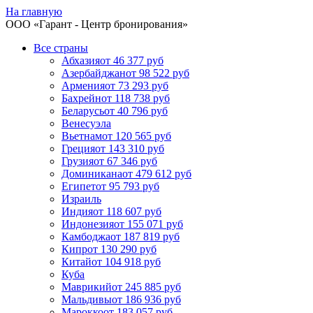
На главную
ООО «
Гарант
- Центр бронирования»
Все страны
Абхазия
от 46 377 руб
Азербайджан
от 98 522 руб
Армения
от 73 293 руб
Бахрейн
от 118 738 руб
Беларусь
от 40 796 руб
Венесуэла
Вьетнам
от 120 565 руб
Греция
от 143 310 руб
Грузия
от 67 346 руб
Доминикана
от 479 612 руб
Египет
от 95 793 руб
Израиль
Индия
от 118 607 руб
Индонезия
от 155 071 руб
Камбоджа
от 187 819 руб
Кипр
от 130 290 руб
Китай
от 104 918 руб
Куба
Маврикий
от 245 885 руб
Мальдивы
от 186 936 руб
Марокко
от 183 057 руб