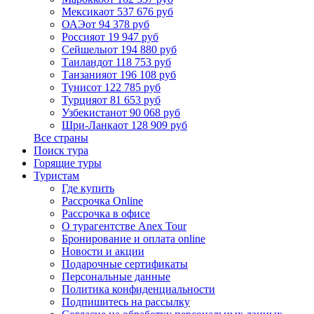
Мексика
от 537 676 руб
ОАЭ
от 94 378 руб
Россия
от 19 947 руб
Сейшелы
от 194 880 руб
Таиланд
от 118 753 руб
Танзания
от 196 108 руб
Тунис
от 122 785 руб
Турция
от 81 653 руб
Узбекистан
от 90 068 руб
Шри-Ланка
от 128 909 руб
Все страны
Поиск тура
Горящие туры
Туристам
Где купить
Рассрочка Online
Рассрочка в офисе
О турагентстве Anex Tour
Бронирование и оплата online
Новости и акции
Подарочные сертификаты
Персональные данные
Политика конфиденциальности
Подпишитесь на рассылку