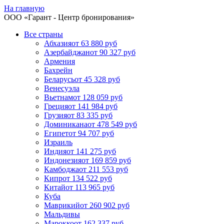
На главную
ООО «
Гарант
- Центр бронирования»
Все страны
Абхазия
от 63 880 руб
Азербайджан
от 90 327 руб
Армения
Бахрейн
Беларусь
от 45 328 руб
Венесуэла
Вьетнам
от 128 059 руб
Греция
от 141 984 руб
Грузия
от 83 335 руб
Доминикана
от 478 549 руб
Египет
от 94 707 руб
Израиль
Индия
от 141 275 руб
Индонезия
от 169 859 руб
Камбоджа
от 211 553 руб
Кипр
от 134 522 руб
Китай
от 113 965 руб
Куба
Маврикий
от 260 902 руб
Мальдивы
Марокко
от 162 337 руб