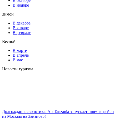
В октябре
В ноябре
Зимой
В декабре
В январе
В феврале
Весной
В марте
В апреле
В мае
Новости туризма
Долгожданная экзотика: Air Tanzania запускает прямые рейсы
из Москвы на Занзибар!