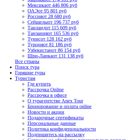
Мексика
от 446 806 руб
ОАЭ
от 95 801 руб
Россия
от 28 680 руб
Сейшелы
от 196 737 руб
Таиланд
от 115 609 руб
Танзания
от 165 536 руб
Тунис
от 128 162 руб
Турция
от 81 186 руб
Узбекистан
от 86 154 руб
Шри-Ланка
от 131 138 руб
Все страны
Поиск тура
Горящие туры
Туристам
Где купить
Рассрочка Online
Рассрочка в офисе
О турагентстве Anex Tour
Бронирование и оплата online
Новости и акции
Подарочные сертификаты
Персональные данные
Политика конфиденциальности
Подпишитесь на рассылку