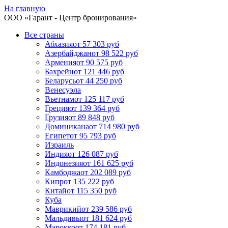
На главную
ООО «
Гарант
- Центр бронирования»
Все страны
Абхазия
от 57 303 руб
Азербайджан
от 98 522 руб
Армения
от 90 575 руб
Бахрейн
от 121 446 руб
Беларусь
от 44 250 руб
Венесуэла
Вьетнам
от 125 117 руб
Греция
от 139 364 руб
Грузия
от 89 848 руб
Доминикана
от 714 980 руб
Египет
от 95 793 руб
Израиль
Индия
от 126 087 руб
Индонезия
от 161 625 руб
Камбоджа
от 202 089 руб
Кипр
от 135 222 руб
Китай
от 115 350 руб
Куба
Маврикий
от 239 586 руб
Мальдивы
от 181 624 руб
Марокко
от 174 181 руб