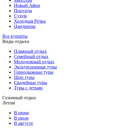
Мюссера
Новый Афон
Пицунда
Сухум
Холодная Речка
Цандрипш
Все курорты
Виды отдыха
Пляжный отдых
Семейный отдых
Молодежный отдых
Экскурсионные туры
Горнолыжные туры
Шоп туры
Свадебные туры
Туры с детьми
Сезонный отдых
Летом
В июне
В июле
В августе