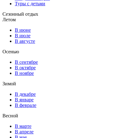
Туры с детьми
Сезонный отдых
Летом
В июне
В июле
В августе
Осенью
В сентябре
В октябре
В ноябре
Зимой
В декабре
В январе
В феврале
Весной
В марте
В апреле
В мае