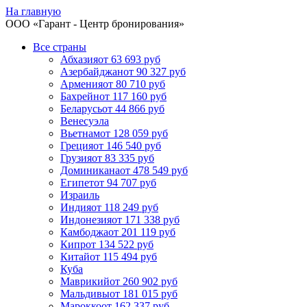
На главную
ООО «
Гарант
- Центр бронирования»
Все страны
Абхазия
от 63 693 руб
Азербайджан
от 90 327 руб
Армения
от 80 710 руб
Бахрейн
от 117 160 руб
Беларусь
от 44 866 руб
Венесуэла
Вьетнам
от 128 059 руб
Греция
от 146 540 руб
Грузия
от 83 335 руб
Доминикана
от 478 549 руб
Египет
от 94 707 руб
Израиль
Индия
от 118 249 руб
Индонезия
от 171 338 руб
Камбоджа
от 201 119 руб
Кипр
от 134 522 руб
Китай
от 115 494 руб
Куба
Маврикий
от 260 902 руб
Мальдивы
от 181 015 руб
Марокко
от 162 337 руб