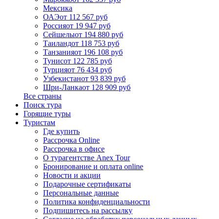
Мексика
ОАЭ
от 112 567 руб
Россия
от 19 947 руб
Сейшелы
от 194 880 руб
Таиланд
от 118 753 руб
Танзания
от 196 108 руб
Тунис
от 122 785 руб
Турция
от 76 434 руб
Узбекистан
от 93 839 руб
Шри-Ланка
от 128 909 руб
Все страны
Поиск тура
Горящие туры
Туристам
Где купить
Рассрочка Online
Рассрочка в офисе
О турагентстве Anex Tour
Бронирование и оплата online
Новости и акции
Подарочные сертификаты
Персональные данные
Политика конфиденциальности
Подпишитесь на рассылку