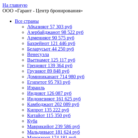
На главную
ООО «
Гарант
- Центр бронирования»
Все страны
Абхазия
от 57 303 руб
Азербайджан
от 98 522 руб
Армения
от 90 575 руб
Бахрейн
от 121 446 руб
Беларусь
от 44 250 руб
Венесуэла
Вьетнам
от 125 117 руб
Греция
от 139 364 руб
Грузия
от 89 848 руб
Доминикана
от 714 980 руб
Египет
от 95 793 руб
Израиль
Индия
от 126 087 руб
Индонезия
от 161 625 руб
Камбоджа
от 202 089 руб
Кипр
от 135 222 руб
Китай
от 115 350 руб
Куба
Маврикий
от 239 586 руб
Мальдивы
от 181 624 руб
Марокко
от 174 181 руб