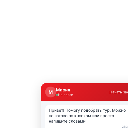
Мария
М
Начать за
На связи
Привет! Помогу подобрать тур. Можно 
пошагово по кнопкам или просто 
напишите словами.
21:3