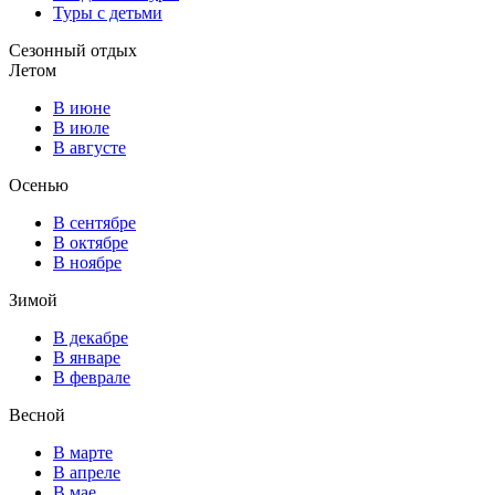
Туры с детьми
Сезонный отдых
Летом
В июне
В июле
В августе
Осенью
В сентябре
В октябре
В ноябре
Зимой
В декабре
В январе
В феврале
Весной
В марте
В апреле
В мае