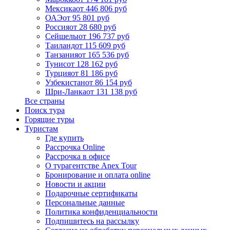
Мексика
от 446 806 руб
ОАЭ
от 95 801 руб
Россия
от 28 680 руб
Сейшелы
от 196 737 руб
Таиланд
от 115 609 руб
Танзания
от 165 536 руб
Тунис
от 128 162 руб
Турция
от 81 186 руб
Узбекистан
от 86 154 руб
Шри-Ланка
от 131 138 руб
Все страны
Поиск тура
Горящие туры
Туристам
Где купить
Рассрочка Online
Рассрочка в офисе
О турагентстве Anex Tour
Бронирование и оплата online
Новости и акции
Подарочные сертификаты
Персональные данные
Политика конфиденциальности
Подпишитесь на рассылку