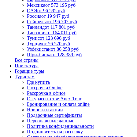
Мексика
от 573 195 руб
ОАЭ
от 96 595 руб
Россия
от 19 947 руб
Сейшелы
от 196 707 руб
Таиланд
от 117 801 руб
Танзания
от 164 011 руб
Тунис
от 123 696 руб
Турция
от 56 570 руб
Узбекистан
от 86 258 руб
Шри-Ланка
от 128 389 руб
Все страны
Поиск тура
Горящие туры
Туристам
Где купить
Рассрочка Online
Рассрочка в офисе
О турагентстве Anex Tour
Бронирование и оплата online
Новости и акции
Подарочные сертификаты
Персональные данные
Политика конфиденциальности
Подпишитесь на рассылку