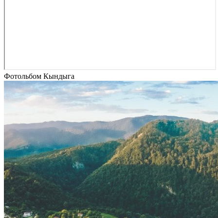
Фотольбом Кындыга