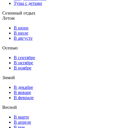
Туры с детьми
Сезонный отдых
Летом
В июне
В июле
В августе
Осенью
В сентябре
В октябре
В ноябре
Зимой
В декабре
В январе
В феврале
Весной
В марте
В апреле
В мае