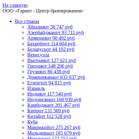
На главную
ООО «
Гарант
- Центр бронирования»
Все страны
Абхазия
от 58 747 руб
Азербайджан
от 93 711 руб
Армения
от 90 492 руб
Бахрейн
от 114 604 руб
Беларусь
от 44 192 руб
Венесуэла
Вьетнам
от 127 021 руб
Греция
от 148 296 руб
Грузия
от 86 438 руб
Доминикана
от 833 937 руб
Египет
от 94 815 руб
Израиль
Индия
от 117 540 руб
Индонезия
от 168 939 руб
Камбоджа
от 201 467 руб
Кипр
от 131 569 руб
Китай
от 112 528 руб
Куба
Маврикий
от 275 267 руб
Мальдивы
от 185 679 руб
Марокко
от 172 752 руб