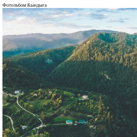
Фотольбом Кындыга