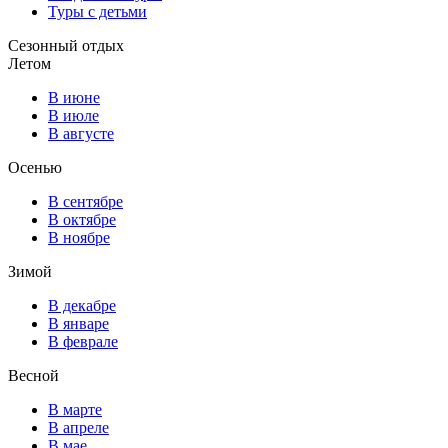
Туры с детьми
Сезонный отдых
Летом
В июне
В июле
В августе
Осенью
В сентябре
В октябре
В ноябре
Зимой
В декабре
В январе
В феврале
Весной
В марте
В апреле
В мае