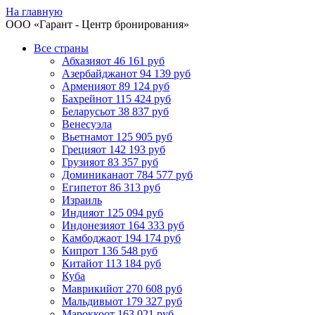
На главную
ООО «
Гарант
- Центр бронирования»
Все страны
Абхазия
от 46 161 руб
Азербайджан
от 94 139 руб
Армения
от 89 124 руб
Бахрейн
от 115 424 руб
Беларусь
от 38 837 руб
Венесуэла
Вьетнам
от 125 905 руб
Греция
от 142 193 руб
Грузия
от 83 357 руб
Доминикана
от 784 577 руб
Египет
от 86 313 руб
Израиль
Индия
от 125 094 руб
Индонезия
от 164 333 руб
Камбоджа
от 194 174 руб
Кипр
от 136 548 руб
Китай
от 113 184 руб
Куба
Маврикий
от 270 608 руб
Мальдивы
от 179 327 руб
Марокко
от 163 021 руб