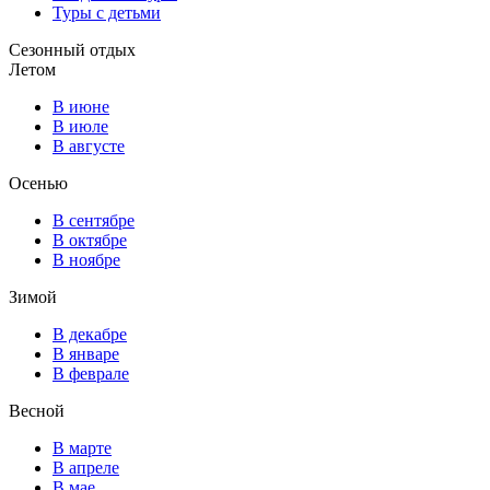
Туры с детьми
Сезонный отдых
Летом
В июне
В июле
В августе
Осенью
В сентябре
В октябре
В ноябре
Зимой
В декабре
В январе
В феврале
Весной
В марте
В апреле
В мае