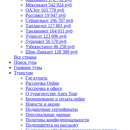
Мексика
от 542 924 руб
ОАЭ
от 103 778 руб
Россия
от 19 947 руб
Сейшелы
от 196 707 руб
Таиланд
от 117 801 руб
Танзания
от 164 011 руб
Тунис
от 123 696 руб
Турция
от 56 570 руб
Узбекистан
от 86 258 руб
Шри-Ланка
от 128 389 руб
Все страны
Поиск тура
Горящие туры
Туристам
Где купить
Рассрочка Online
Рассрочка в офисе
О турагентстве Anex Tour
Бронирование и оплата online
Новости и акции
Подарочные сертификаты
Персональные данные
Политика конфиденциальности
Подпишитесь на рассылку