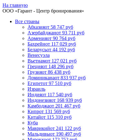
На главную
ООО «
Гарант
- Центр бронирования»
Все страны
Абхазия
от 58 747 руб
Азербайджан
от 93 711 руб
Армения
от 90 764 руб
Бахрейн
от 117 029 руб
Беларусь
от 44 192 руб
Венесуэла
Вьетнам
от 127 021 руб
Греция
от 148 296 руб
Грузия
от 86 438 руб
Доминикана
от 833 937 руб
Египет
от 97 510 руб
Израиль
Индия
от 117 540 руб
Индонезия
от 168 939 руб
Камбоджа
от 201 467 руб
Кипр
от 131 569 руб
Китай
от 115 310 руб
Куба
Маврикий
от 241 122 руб
Мальдивы
от 190 497 руб
Марокко
от 172 752 руб