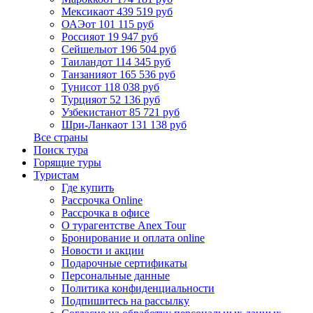
Мексика
от 439 519 руб
ОАЭ
от 101 115 руб
Россия
от 19 947 руб
Сейшелы
от 196 504 руб
Таиланд
от 114 345 руб
Танзания
от 165 536 руб
Тунис
от 118 038 руб
Турция
от 52 136 руб
Узбекистан
от 85 721 руб
Шри-Ланка
от 131 138 руб
Все страны
Поиск тура
Горящие туры
Туристам
Где купить
Рассрочка Online
Рассрочка в офисе
О турагентстве Anex Tour
Бронирование и оплата online
Новости и акции
Подарочные сертификаты
Персональные данные
Политика конфиденциальности
Подпишитесь на рассылку