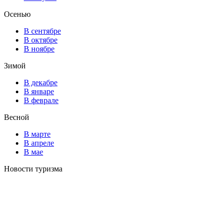
Осенью
В сентябре
В октябре
В ноябре
Зимой
В декабре
В январе
В феврале
Весной
В марте
В апреле
В мае
Новости туризма