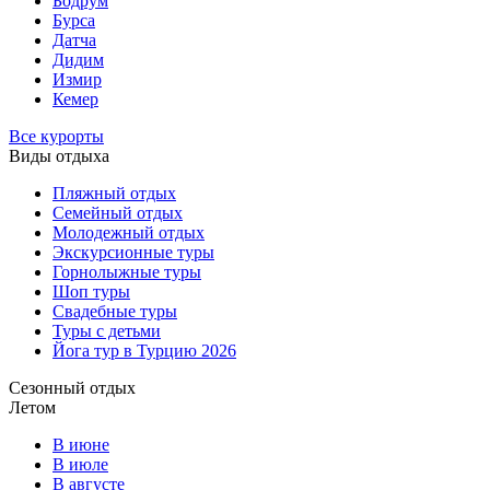
Бодрум
Бурса
Датча
Дидим
Измир
Кемер
Все курорты
Виды отдыха
Пляжный отдых
Семейный отдых
Молодежный отдых
Экскурсионные туры
Горнолыжные туры
Шоп туры
Свадебные туры
Туры с детьми
Йога тур в Турцию 2026
Сезонный отдых
Летом
В июне
В июле
В августе