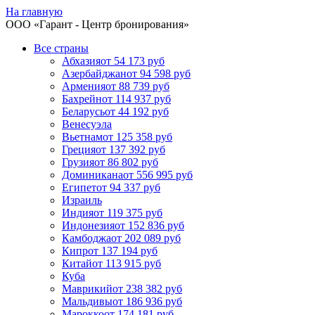
На главную
ООО «
Гарант
- Центр бронирования»
Все страны
Абхазия
от 54 173 руб
Азербайджан
от 94 598 руб
Армения
от 88 739 руб
Бахрейн
от 114 937 руб
Беларусь
от 44 192 руб
Венесуэла
Вьетнам
от 125 358 руб
Греция
от 137 392 руб
Грузия
от 86 802 руб
Доминикана
от 556 995 руб
Египет
от 94 337 руб
Израиль
Индия
от 119 375 руб
Индонезия
от 152 836 руб
Камбоджа
от 202 089 руб
Кипр
от 137 194 руб
Китай
от 113 915 руб
Куба
Маврикий
от 238 382 руб
Мальдивы
от 186 936 руб
Марокко
от 174 181 руб