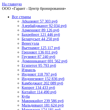
На главную
ООО «
Гарант
- Центр бронирования»
Все страны
Абхазия
от 57 303 руб
Азербайджан
от 92 034 руб
Армения
от 89 126 руб
Бахрейн
от 121 446 руб
Беларусь
от 44 250 руб
Венесуэла
Вьетнам
от 125 117 руб
Греция
от 136 011 руб
Грузия
от 87 240 руб
Доминикана
от 691 562 руб
Египет
от 95 793 руб
Израиль
Индия
от 118 797 руб
Индонезия
от 152 836 руб
Камбоджа
от 202 089 руб
Кипр
от 134 433 руб
Китай
от 114 490 руб
Куба
Маврикий
от 239 586 руб
Мальдивы
от 181 624 руб
Марокко
от 174 181 руб