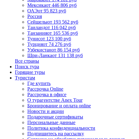
Мексика
от 446 806 руб
ОАЭ
от 95 823 руб
Россия
Сейшелы
от 193 562 руб
Таиланд
от 116 042 руб
Танзания
от 165 536 руб
Тунис
от 123 100 руб
Турция
от 74 276 руб
Узбекистан
от 86 154 руб
Шри-Ланка
от 131 138 руб
Все страны
Поиск тура
Горящие туры
Туристам
Где купить
Рассрочка Online
Рассрочка в офисе
О турагентстве Anex Tour
Бронирование и оплата online
Новости и акции
Подарочные сертификаты
Персональные данные
Политика конфиденциальности
Подпишитесь на рассылку