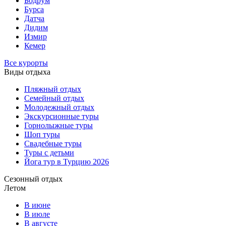
Бодрум
Бурса
Датча
Дидим
Измир
Кемер
Все курорты
Виды отдыха
Пляжный отдых
Семейный отдых
Молодежный отдых
Экскурсионные туры
Горнолыжные туры
Шоп туры
Свадебные туры
Туры с детьми
Йога тур в Турцию 2026
Сезонный отдых
Летом
В июне
В июле
В августе