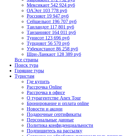
Мексика
от 542 924 руб
ОАЭ
от 103 778 руб
Россия
от 19 947 руб
Сейшелы
от 196 707 руб
Таиланд
от 117 801 руб
Танзания
от 164 011 руб
Тунис
от 123 696 руб
Турция
от 56 570 руб
Узбекистан
от 86 258 руб
Шри-Ланка
от 128 389 руб
Все страны
Поиск тура
Горящие туры
Туристам
Где купить
Рассрочка Online
Рассрочка в офисе
О турагентстве Anex Tour
Бронирование и оплата online
Новости и акции
Подарочные сертификаты
Персональные данные
Политика конфиденциальности
Подпишитесь на рассылку