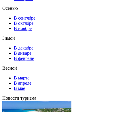
Осенью
В сентябре
В октябре
В ноябре
Зимой
В декабре
В январе
В феврале
Весной
В марте
В апреле
В мае
Новости туризма