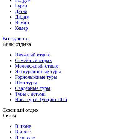
Бодрум
Бурса
Датча
Дидим
Измир
Кемер
Все курорты
Виды отдыха
Пляжный отдых
Семейный отдых
Молодежный отдых
Экскурсионные туры
Горнолыжные туры
Шоп туры
Свадебные туры
Туры с детьми
Йога тур в Турцию 2026
Сезонный отдых
Летом
В июне
В июле
В августе