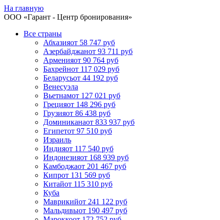
На главную
ООО «
Гарант
- Центр бронирования»
Все страны
Абхазия
от 58 747 руб
Азербайджан
от 93 711 руб
Армения
от 90 764 руб
Бахрейн
от 117 029 руб
Беларусь
от 44 192 руб
Венесуэла
Вьетнам
от 127 021 руб
Греция
от 148 296 руб
Грузия
от 86 438 руб
Доминикана
от 833 937 руб
Египет
от 97 510 руб
Израиль
Индия
от 117 540 руб
Индонезия
от 168 939 руб
Камбоджа
от 201 467 руб
Кипр
от 131 569 руб
Китай
от 115 310 руб
Куба
Маврикий
от 241 122 руб
Мальдивы
от 190 497 руб
Марокко
от 172 752 руб