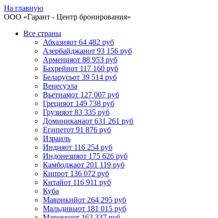
На главную
ООО «
Гарант
- Центр бронирования»
Все страны
Абхазия
от 64 482 руб
Азербайджан
от 93 156 руб
Армения
от 88 953 руб
Бахрейн
от 117 160 руб
Беларусь
от 39 514 руб
Венесуэла
Вьетнам
от 127 007 руб
Греция
от 149 738 руб
Грузия
от 83 335 руб
Доминикана
от 631 261 руб
Египет
от 91 876 руб
Израиль
Индия
от 116 254 руб
Индонезия
от 175 626 руб
Камбоджа
от 201 119 руб
Кипр
от 136 072 руб
Китай
от 116 911 руб
Куба
Маврикий
от 264 295 руб
Мальдивы
от 181 015 руб
Марокко
от 162 337 руб