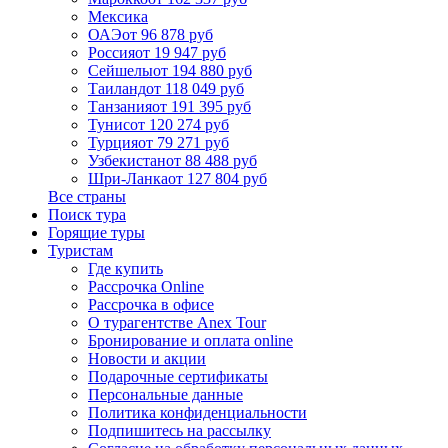
Мексика
ОАЭ
от 96 878 руб
Россия
от 19 947 руб
Сейшелы
от 194 880 руб
Таиланд
от 118 049 руб
Танзания
от 191 395 руб
Тунис
от 120 274 руб
Турция
от 79 271 руб
Узбекистан
от 88 488 руб
Шри-Ланка
от 127 804 руб
Все страны
Поиск тура
Горящие туры
Туристам
Где купить
Рассрочка Online
Рассрочка в офисе
О турагентстве Anex Tour
Бронирование и оплата online
Новости и акции
Подарочные сертификаты
Персональные данные
Политика конфиденциальности
Подпишитесь на рассылку