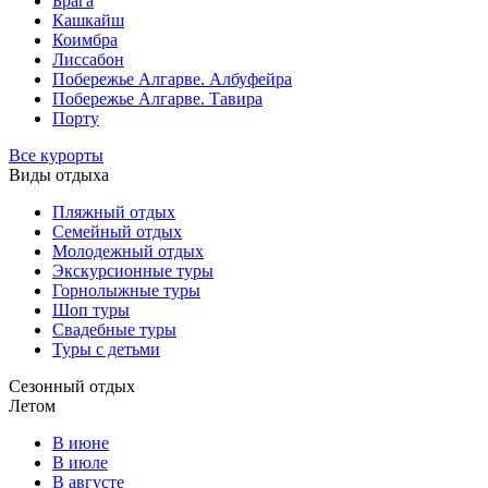
Брага
Кашкайш
Коимбра
Лиссабон
Побережье Алгарве. Албуфейра
Побережье Алгарве. Тавира
Порту
Все курорты
Виды отдыха
Пляжный отдых
Семейный отдых
Молодежный отдых
Экскурсионные туры
Горнолыжные туры
Шоп туры
Свадебные туры
Туры с детьми
Сезонный отдых
Летом
В июне
В июле
В августе