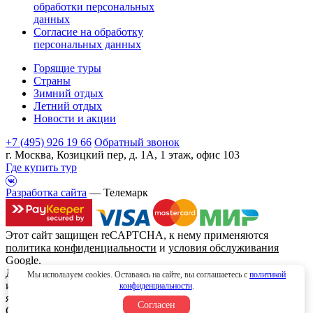
обработки персональных
данных
Согласие на обработку
персональных данных
Горящие туры
Страны
Зимний отдых
Летний отдых
Новости и акции
+7 (495) 926 19 66
Обратный звонок
г. Москва, Козицкий пер, д. 1А, 1 этаж, офис 103
Где купить тур
Разработка сайта
— Телемарк
Этот сайт защищен reCAPTCHA, к нему применяются
политика конфиденциальности
и
условия обслуживания
Google.
Данный интернет сайт носит исключительно
Мы используем cookies. Оставаясь на сайте, вы соглашаетесь с
политикой
информационный характер и вся информация на нем не
конфиденциальности
.
является публичной офертой, определяемой положениями
Согласен
Статьи 437 (2) Гражданского кодекса Российской Федерации.