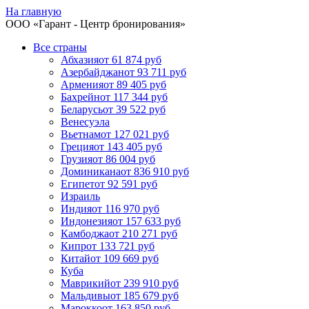
На главную
ООО «
Гарант
- Центр бронирования»
Все страны
Абхазия
от 61 874 руб
Азербайджан
от 93 711 руб
Армения
от 89 405 руб
Бахрейн
от 117 344 руб
Беларусь
от 39 522 руб
Венесуэла
Вьетнам
от 127 021 руб
Греция
от 143 405 руб
Грузия
от 86 004 руб
Доминикана
от 836 910 руб
Египет
от 92 591 руб
Израиль
Индия
от 116 970 руб
Индонезия
от 157 633 руб
Камбоджа
от 210 271 руб
Кипр
от 133 721 руб
Китай
от 109 669 руб
Куба
Маврикий
от 239 910 руб
Мальдивы
от 185 679 руб
Марокко
от 163 850 руб