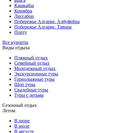
Брага
Кашкайш
Коимбра
Лиссабон
Побережье Алгарве. Албуфейра
Побережье Алгарве. Тавира
Порту
Все курорты
Виды отдыха
Пляжный отдых
Семейный отдых
Молодежный отдых
Экскурсионные туры
Горнолыжные туры
Шоп туры
Свадебные туры
Туры с детьми
Сезонный отдых
Летом
В июне
В июле
В августе