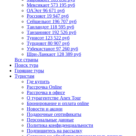
Мексика
от 573 195 руб
ОАЭ
от 96 671 руб
Россия
от 19 947 руб
Сейшелы
от 196 707 руб
Таиланд
от 118 595 руб
Танзания
от 192 526 руб
Тунис
от 123 522 руб
Турция
от 80 907 руб
Узбекистан
от 97 260 руб
Шри-Ланка
от 128 389 руб
Все страны
Поиск тура
Горящие туры
Туристам
Где купить
Рассрочка Online
Рассрочка в офисе
О турагентстве Anex Tour
Бронирование и оплата online
Новости и акции
Подарочные сертификаты
Персональные данные
Политика конфиденциальности
Подпишитесь на рассылку