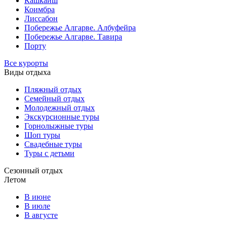
Кашкайш
Коимбра
Лиссабон
Побережье Алгарве. Албуфейра
Побережье Алгарве. Тавира
Порту
Все курорты
Виды отдыха
Пляжный отдых
Семейный отдых
Молодежный отдых
Экскурсионные туры
Горнолыжные туры
Шоп туры
Свадебные туры
Туры с детьми
Сезонный отдых
Летом
В июне
В июле
В августе