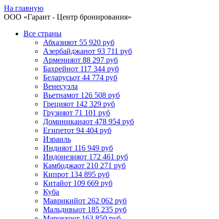
На главную
ООО «
Гарант
- Центр бронирования»
Все страны
Абхазия
от 55 920 руб
Азербайджан
от 93 711 руб
Армения
от 88 297 руб
Бахрейн
от 117 344 руб
Беларусь
от 44 774 руб
Венесуэла
Вьетнам
от 126 508 руб
Греция
от 142 329 руб
Грузия
от 71 101 руб
Доминикана
от 478 954 руб
Египет
от 94 404 руб
Израиль
Индия
от 116 949 руб
Индонезия
от 172 461 руб
Камбоджа
от 210 271 руб
Кипр
от 134 895 руб
Китай
от 109 669 руб
Куба
Маврикий
от 262 062 руб
Мальдивы
от 185 235 руб
Марокко
от 163 850 руб