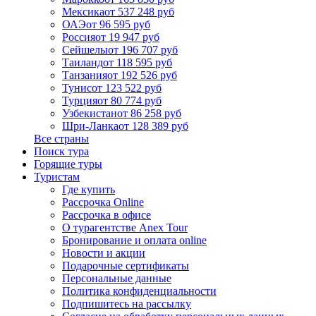
Мексика
от 537 248 руб
ОАЭ
от 96 595 руб
Россия
от 19 947 руб
Сейшелы
от 196 707 руб
Таиланд
от 118 595 руб
Танзания
от 192 526 руб
Тунис
от 123 522 руб
Турция
от 80 774 руб
Узбекистан
от 86 258 руб
Шри-Ланка
от 128 389 руб
Все страны
Поиск тура
Горящие туры
Туристам
Где купить
Рассрочка Online
Рассрочка в офисе
О турагентстве Anex Tour
Бронирование и оплата online
Новости и акции
Подарочные сертификаты
Персональные данные
Политика конфиденциальности
Подпишитесь на рассылку