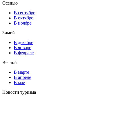
Осенью
В сентябре
В октябре
В ноябре
Зимой
В декабре
В январе
В феврале
Весной
В марте
В апреле
В мае
Новости туризма