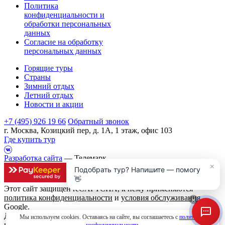
Политика
конфиденциальности и
обработки персональных
данных
Согласие на обработку
персональных данных
Горящие туры
Страны
Зимний отдых
Летний отдых
Новости и акции
+7 (495) 926 19 66
Обратный звонок
г. Москва, Козицкий пер, д. 1А, 1 этаж, офис 103
Где купить тур
Разработка сайта
— Телемарк
×
Подобрать тур? Напишите — помогу
👋
Этот сайт защищен reCAPTCHA, к нему применяются
политика конфиденциальности
и
условия обслуживания
×
Google.
Данный интернет сайт носит исключительно
Мы используем cookies. Оставаясь на сайте, вы соглашаетесь с
политикой
информационный характер и вся информация на нем не