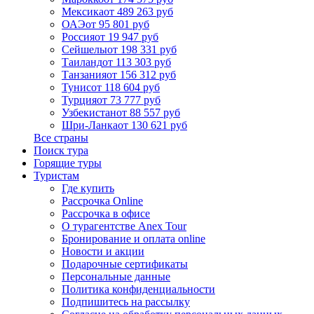
Мексика
от 489 263 руб
ОАЭ
от 95 801 руб
Россия
от 19 947 руб
Сейшелы
от 198 331 руб
Таиланд
от 113 303 руб
Танзания
от 156 312 руб
Тунис
от 118 604 руб
Турция
от 73 777 руб
Узбекистан
от 88 557 руб
Шри-Ланка
от 130 621 руб
Все страны
Поиск тура
Горящие туры
Туристам
Где купить
Рассрочка Online
Рассрочка в офисе
О турагентстве Anex Tour
Бронирование и оплата online
Новости и акции
Подарочные сертификаты
Персональные данные
Политика конфиденциальности
Подпишитесь на рассылку