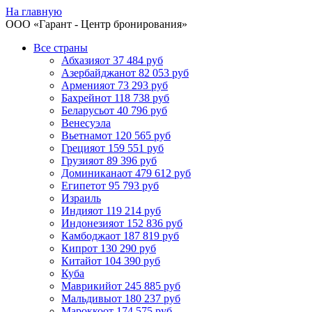
На главную
ООО «
Гарант
- Центр бронирования»
Все страны
Абхазия
от 37 484 руб
Азербайджан
от 82 053 руб
Армения
от 73 293 руб
Бахрейн
от 118 738 руб
Беларусь
от 40 796 руб
Венесуэла
Вьетнам
от 120 565 руб
Греция
от 159 551 руб
Грузия
от 89 396 руб
Доминикана
от 479 612 руб
Египет
от 95 793 руб
Израиль
Индия
от 119 214 руб
Индонезия
от 152 836 руб
Камбоджа
от 187 819 руб
Кипр
от 130 290 руб
Китай
от 104 390 руб
Куба
Маврикий
от 245 885 руб
Мальдивы
от 180 237 руб
Марокко
от 174 575 руб