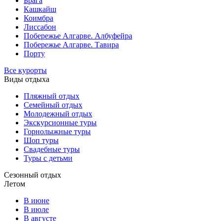
Брага
Кашкайш
Коимбра
Лиссабон
Побережье Алгарве. Албуфейра
Побережье Алгарве. Тавира
Порту
Все курорты
Виды отдыха
Пляжный отдых
Семейный отдых
Молодежный отдых
Экскурсионные туры
Горнолыжные туры
Шоп туры
Свадебные туры
Туры с детьми
Сезонный отдых
Летом
В июне
В июле
В августе