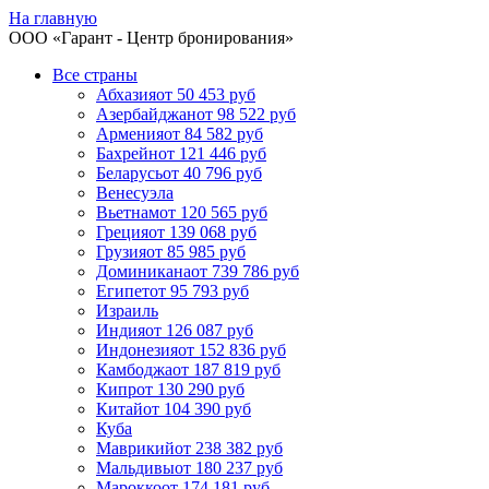
На главную
ООО «
Гарант
- Центр бронирования»
Все страны
Абхазия
от 50 453 руб
Азербайджан
от 98 522 руб
Армения
от 84 582 руб
Бахрейн
от 121 446 руб
Беларусь
от 40 796 руб
Венесуэла
Вьетнам
от 120 565 руб
Греция
от 139 068 руб
Грузия
от 85 985 руб
Доминикана
от 739 786 руб
Египет
от 95 793 руб
Израиль
Индия
от 126 087 руб
Индонезия
от 152 836 руб
Камбоджа
от 187 819 руб
Кипр
от 130 290 руб
Китай
от 104 390 руб
Куба
Маврикий
от 238 382 руб
Мальдивы
от 180 237 руб
Марокко
от 174 181 руб