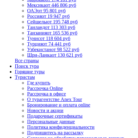
Мексика
от 446 806 руб
ОАЭ
от 95 801 руб
Россия
от 19 947 руб
Сейшелы
от 195 748 руб
Таиланд
от 113 303 руб
Танзания
от 165 536 руб
Тунис
от 118 604 руб
Турция
от 74 441 руб
Узбекистан
от 98 522 руб
Шри-Ланка
от 130 621 руб
Все страны
Поиск тура
Горящие туры
Туристам
Где купить
Рассрочка Online
Рассрочка в офисе
О турагентстве Anex Tour
Бронирование и оплата online
Новости и акции
Подарочные сертификаты
Персональные данные
Политика конфиденциальности
Подпишитесь на рассылку