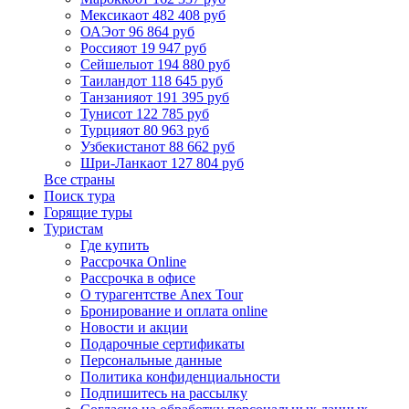
Мексика
от 482 408 руб
ОАЭ
от 96 864 руб
Россия
от 19 947 руб
Сейшелы
от 194 880 руб
Таиланд
от 118 645 руб
Танзания
от 191 395 руб
Тунис
от 122 785 руб
Турция
от 80 963 руб
Узбекистан
от 88 662 руб
Шри-Ланка
от 127 804 руб
Все страны
Поиск тура
Горящие туры
Туристам
Где купить
Рассрочка Online
Рассрочка в офисе
О турагентстве Anex Tour
Бронирование и оплата online
Новости и акции
Подарочные сертификаты
Персональные данные
Политика конфиденциальности
Подпишитесь на рассылку