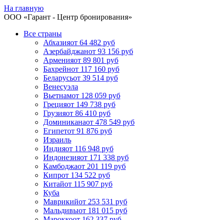
На главную
ООО «
Гарант
- Центр бронирования»
Все страны
Абхазия
от 64 482 руб
Азербайджан
от 93 156 руб
Армения
от 89 801 руб
Бахрейн
от 117 160 руб
Беларусь
от 39 514 руб
Венесуэла
Вьетнам
от 128 059 руб
Греция
от 149 738 руб
Грузия
от 86 410 руб
Доминикана
от 478 549 руб
Египет
от 91 876 руб
Израиль
Индия
от 116 948 руб
Индонезия
от 171 338 руб
Камбоджа
от 201 119 руб
Кипр
от 134 522 руб
Китай
от 115 907 руб
Куба
Маврикий
от 253 531 руб
Мальдивы
от 181 015 руб
Марокко
от 162 337 руб