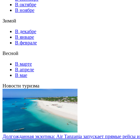
В октябре
В ноябре
Зимой
В декабре
В январе
В феврале
Весной
В марте
В апреле
В мае
Новости туризма
Долгожданная экзотика: Air Tanzania запускает прямые рейсы 