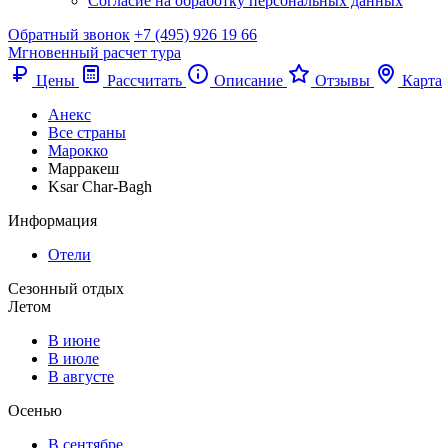
Согласие на обработку персональных данных
Обратный звонок
+7 (495) 926 19 66
Мгновенный расчет тура
Цены
Рассчитать
Описание
Отзывы
Карта
Анекс
Все страны
Марокко
Марракеш
Ksar Char-Bagh
Информация
Отели
Сезонный отдых
Летом
В июне
В июле
В августе
Осенью
В сентябре