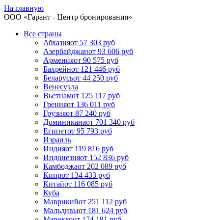
На главную
ООО «
Гарант
- Центр бронирования»
Все страны
Абхазия
от 57 303 руб
Азербайджан
от 93 606 руб
Армения
от 90 575 руб
Бахрейн
от 121 446 руб
Беларусь
от 44 250 руб
Венесуэла
Вьетнам
от 125 117 руб
Греция
от 136 011 руб
Грузия
от 87 240 руб
Доминикана
от 701 340 руб
Египет
от 95 793 руб
Израиль
Индия
от 119 816 руб
Индонезия
от 152 836 руб
Камбоджа
от 202 089 руб
Кипр
от 134 433 руб
Китай
от 116 085 руб
Куба
Маврикий
от 251 112 руб
Мальдивы
от 181 624 руб
Марокко
от 174 181 руб