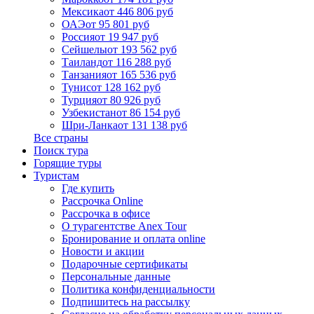
Мексика
от 446 806 руб
ОАЭ
от 95 801 руб
Россия
от 19 947 руб
Сейшелы
от 193 562 руб
Таиланд
от 116 288 руб
Танзания
от 165 536 руб
Тунис
от 128 162 руб
Турция
от 80 926 руб
Узбекистан
от 86 154 руб
Шри-Ланка
от 131 138 руб
Все страны
Поиск тура
Горящие туры
Туристам
Где купить
Рассрочка Online
Рассрочка в офисе
О турагентстве Anex Tour
Бронирование и оплата online
Новости и акции
Подарочные сертификаты
Персональные данные
Политика конфиденциальности
Подпишитесь на рассылку