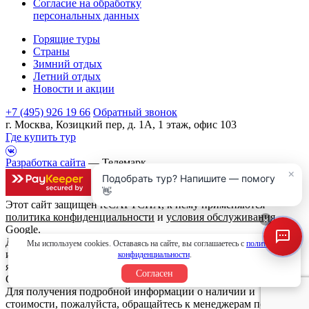
Согласие на обработку
персональных данных
Горящие туры
Страны
Зимний отдых
Летний отдых
Новости и акции
+7 (495) 926 19 66
Обратный звонок
г. Москва, Козицкий пер, д. 1А, 1 этаж, офис 103
Где купить тур
Разработка сайта
— Телемарк
×
Подобрать тур? Напишите — помогу
👋
Этот сайт защищен reCAPTCHA, к нему применяются
политика конфиденциальности
и
условия обслуживания
×
Google.
Данный интернет сайт носит исключительно
Мы используем cookies. Оставаясь на сайте, вы соглашаетесь с
политикой
информационный характер и вся информация на нем не
конфиденциальности
.
является публичной офертой, определяемой положениями
Согласен
Статьи 437 (2) Гражданского кодекса Российской Федерации.
Для получения подробной информации о наличии и
стоимости, пожалуйста, обращайтесь к менеджерам по