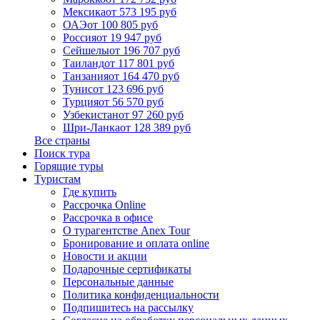
Мексика
от 573 195 руб
ОАЭ
от 100 805 руб
Россия
от 19 947 руб
Сейшелы
от 196 707 руб
Таиланд
от 117 801 руб
Танзания
от 164 470 руб
Тунис
от 123 696 руб
Турция
от 56 570 руб
Узбекистан
от 97 260 руб
Шри-Ланка
от 128 389 руб
Все страны
Поиск тура
Горящие туры
Туристам
Где купить
Рассрочка Online
Рассрочка в офисе
О турагентстве Anex Tour
Бронирование и оплата online
Новости и акции
Подарочные сертификаты
Персональные данные
Политика конфиденциальности
Подпишитесь на рассылку