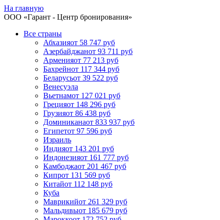
На главную
ООО «
Гарант
- Центр бронирования»
Все страны
Абхазия
от 58 747 руб
Азербайджан
от 93 711 руб
Армения
от 77 213 руб
Бахрейн
от 117 344 руб
Беларусь
от 39 522 руб
Венесуэла
Вьетнам
от 127 021 руб
Греция
от 148 296 руб
Грузия
от 86 438 руб
Доминикана
от 833 937 руб
Египет
от 97 596 руб
Израиль
Индия
от 143 201 руб
Индонезия
от 161 777 руб
Камбоджа
от 201 467 руб
Кипр
от 131 569 руб
Китай
от 112 148 руб
Куба
Маврикий
от 261 329 руб
Мальдивы
от 185 679 руб
Марокко
от 172 752 руб