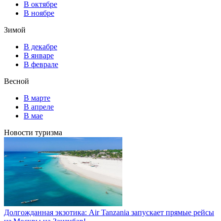
В октябре
В ноябре
Зимой
В декабре
В январе
В феврале
Весной
В марте
В апреле
В мае
Новости туризма
Долгожданная экзотика: Air Tanzania запускает прямые рейсы