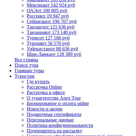
Мексика
от 542 924 руб
ОАЭ
от 100 805 руб
Россия
от 19 947 руб
Сейшелы
от 196 707 руб
Таиланд
от 121 636 руб
Танзания
от 173 140 руб
Тунис
от 127 106 руб
Турция
от 56 570 руб
Узбекистан
от 88 636 руб
Шри-Ланка
от 128 389 руб
Все страны
Поиск тура
Горящие туры
Туристам
Где купить
Рассрочка Online
Рассрочка в офисе
О турагентстве Anex Tour
Бронирование и оплата online
Новости и акции
Подарочные сертификаты
Персональные данные
Политика конфиденциальности
Подпишитесь на рассылку