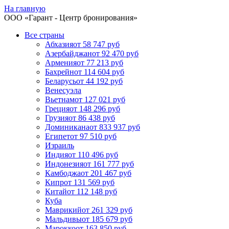
На главную
ООО «
Гарант
- Центр бронирования»
Все страны
Абхазия
от 58 747 руб
Азербайджан
от 92 470 руб
Армения
от 77 213 руб
Бахрейн
от 114 604 руб
Беларусь
от 44 192 руб
Венесуэла
Вьетнам
от 127 021 руб
Греция
от 148 296 руб
Грузия
от 86 438 руб
Доминикана
от 833 937 руб
Египет
от 97 510 руб
Израиль
Индия
от 110 496 руб
Индонезия
от 161 777 руб
Камбоджа
от 201 467 руб
Кипр
от 131 569 руб
Китай
от 112 148 руб
Куба
Маврикий
от 261 329 руб
Мальдивы
от 185 679 руб
Марокко
от 163 850 руб