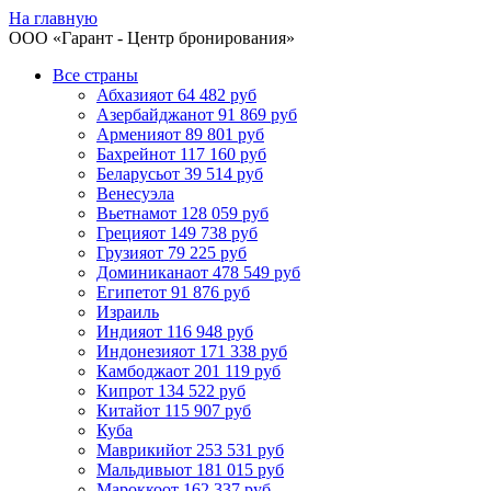
На главную
ООО «
Гарант
- Центр бронирования»
Все страны
Абхазия
от 64 482 руб
Азербайджан
от 91 869 руб
Армения
от 89 801 руб
Бахрейн
от 117 160 руб
Беларусь
от 39 514 руб
Венесуэла
Вьетнам
от 128 059 руб
Греция
от 149 738 руб
Грузия
от 79 225 руб
Доминикана
от 478 549 руб
Египет
от 91 876 руб
Израиль
Индия
от 116 948 руб
Индонезия
от 171 338 руб
Камбоджа
от 201 119 руб
Кипр
от 134 522 руб
Китай
от 115 907 руб
Куба
Маврикий
от 253 531 руб
Мальдивы
от 181 015 руб
Марокко
от 162 337 руб