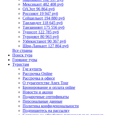
Мексика
от 482 408 руб
ОАЭ
от 96 864 руб
Россия
от 19 947 руб
Сейшелы
от 194 880 руб
Таиланд
от 118 645 руб
Танзания
от 175 556 руб
Тунис
от 122 785 руб
Турция
от 80 963 руб
Узбекистан
от 90 367 руб
Шри-Ланка
от 127 804 руб
Все страны
Поиск тура
Горящие туры
Туристам
Где купить
Рассрочка Online
Рассрочка в офисе
О турагентстве Anex Tour
Бронирование и оплата online
Новости и акции
Подарочные сертификаты
Персональные данные
Политика конфиденциальности
Подпишитесь на рассылку