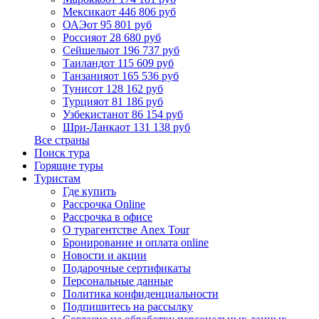
Мексика
от 446 806 руб
ОАЭ
от 95 801 руб
Россия
от 28 680 руб
Сейшелы
от 196 737 руб
Таиланд
от 115 609 руб
Танзания
от 165 536 руб
Тунис
от 128 162 руб
Турция
от 81 186 руб
Узбекистан
от 86 154 руб
Шри-Ланка
от 131 138 руб
Все страны
Поиск тура
Горящие туры
Туристам
Где купить
Рассрочка Online
Рассрочка в офисе
О турагентстве Anex Tour
Бронирование и оплата online
Новости и акции
Подарочные сертификаты
Персональные данные
Политика конфиденциальности
Подпишитесь на рассылку