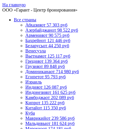
На главную
ООО «
Гарант
- Центр бронирования»
Все страны
Абхазия
от 57 303 руб
Азербайджан
от 98 522 руб
Армения
от 90 575 руб
Бахрейн
от 121 446 руб
Беларусь
от 44 250 руб
Венесуэла
Вьетнам
от 125 117 руб
Греция
от 139 364 руб
Грузия
от 89 848 руб
Доминикана
от 714 980 руб
Египет
от 95 793 руб
Израиль
Индия
от 126 087 руб
Индонезия
от 161 625 руб
Камбоджа
от 202 089 руб
Кипр
от 135 222 руб
Китай
от 115 350 руб
Куба
Маврикий
от 239 586 руб
Мальдивы
от 181 624 руб
Марокко
от 174 181 руб