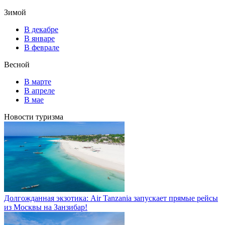
Зимой
В декабре
В январе
В феврале
Весной
В марте
В апреле
В мае
Новости туризма
Долгожданная экзотика: Air Tanzania запускает прямые рейсы
из Москвы на Занзибар!