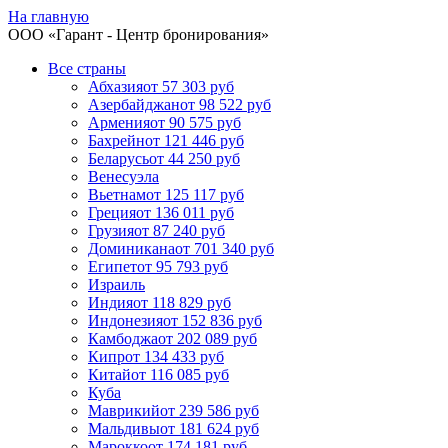
На главную
ООО «
Гарант
- Центр бронирования»
Все страны
Абхазия
от 57 303 руб
Азербайджан
от 98 522 руб
Армения
от 90 575 руб
Бахрейн
от 121 446 руб
Беларусь
от 44 250 руб
Венесуэла
Вьетнам
от 125 117 руб
Греция
от 136 011 руб
Грузия
от 87 240 руб
Доминикана
от 701 340 руб
Египет
от 95 793 руб
Израиль
Индия
от 118 829 руб
Индонезия
от 152 836 руб
Камбоджа
от 202 089 руб
Кипр
от 134 433 руб
Китай
от 116 085 руб
Куба
Маврикий
от 239 586 руб
Мальдивы
от 181 624 руб
Марокко
от 174 181 руб