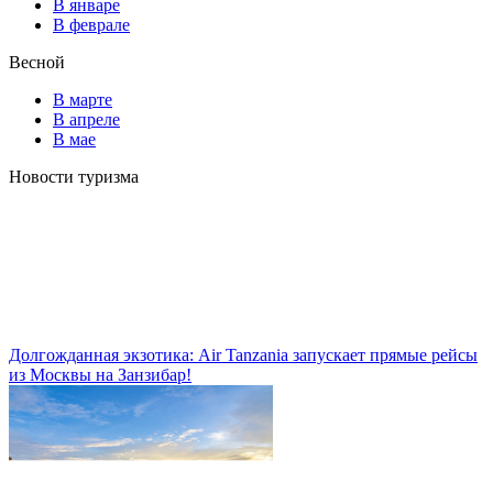
В январе
В феврале
Весной
В марте
В апреле
В мае
Новости туризма
Долгожданная экзотика: Air Tanzania запускает прямые рейсы
из Москвы на Занзибар!