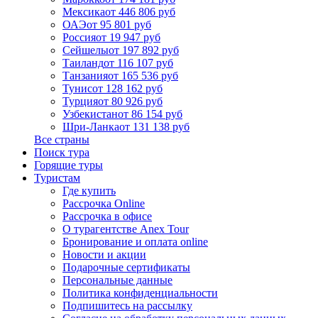
Мексика
от 446 806 руб
ОАЭ
от 95 801 руб
Россия
от 19 947 руб
Сейшелы
от 197 892 руб
Таиланд
от 116 107 руб
Танзания
от 165 536 руб
Тунис
от 128 162 руб
Турция
от 80 926 руб
Узбекистан
от 86 154 руб
Шри-Ланка
от 131 138 руб
Все страны
Поиск тура
Горящие туры
Туристам
Где купить
Рассрочка Online
Рассрочка в офисе
О турагентстве Anex Tour
Бронирование и оплата online
Новости и акции
Подарочные сертификаты
Персональные данные
Политика конфиденциальности
Подпишитесь на рассылку