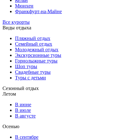
Кельн
Мюнхен
Франкфурт-на-Майне
Все курорты
Виды отдыха
Пляжный отдых
Семейный отдых
Молодежный отдых
Экскурсионные туры
Горнолыжные туры
Шоп туры
Свадебные туры
Туры с детьми
Сезонный отдых
Летом
В июне
В июле
В августе
Осенью
В сентябре