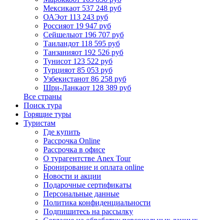
Мексика
от 537 248 руб
ОАЭ
от 113 243 руб
Россия
от 19 947 руб
Сейшелы
от 196 707 руб
Таиланд
от 118 595 руб
Танзания
от 192 526 руб
Тунис
от 123 522 руб
Турция
от 85 053 руб
Узбекистан
от 86 258 руб
Шри-Ланка
от 128 389 руб
Все страны
Поиск тура
Горящие туры
Туристам
Где купить
Рассрочка Online
Рассрочка в офисе
О турагентстве Anex Tour
Бронирование и оплата online
Новости и акции
Подарочные сертификаты
Персональные данные
Политика конфиденциальности
Подпишитесь на рассылку