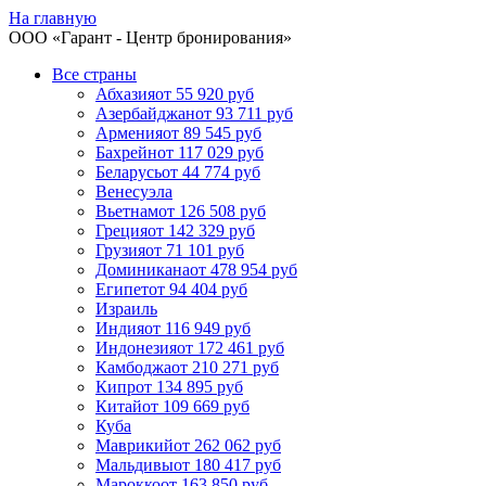
На главную
ООО «
Гарант
- Центр бронирования»
Все страны
Абхазия
от 55 920 руб
Азербайджан
от 93 711 руб
Армения
от 89 545 руб
Бахрейн
от 117 029 руб
Беларусь
от 44 774 руб
Венесуэла
Вьетнам
от 126 508 руб
Греция
от 142 329 руб
Грузия
от 71 101 руб
Доминикана
от 478 954 руб
Египет
от 94 404 руб
Израиль
Индия
от 116 949 руб
Индонезия
от 172 461 руб
Камбоджа
от 210 271 руб
Кипр
от 134 895 руб
Китай
от 109 669 руб
Куба
Маврикий
от 262 062 руб
Мальдивы
от 180 417 руб
Марокко
от 163 850 руб