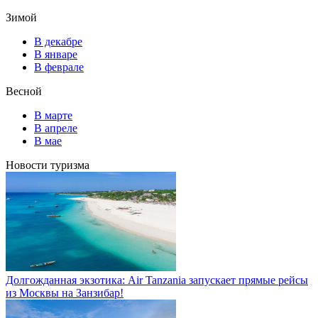
Зимой
В декабре
В январе
В феврале
Весной
В марте
В апреле
В мае
Новости туризма
Долгожданная экзотика: Air Tanzania запускает прямые рейсы
из Москвы на Занзибар!