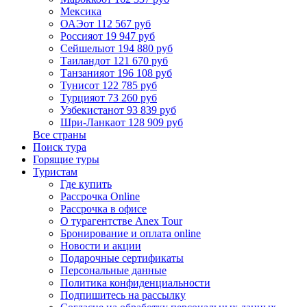
Мексика
ОАЭ
от 112 567 руб
Россия
от 19 947 руб
Сейшелы
от 194 880 руб
Таиланд
от 121 670 руб
Танзания
от 196 108 руб
Тунис
от 122 785 руб
Турция
от 73 260 руб
Узбекистан
от 93 839 руб
Шри-Ланка
от 128 909 руб
Все страны
Поиск тура
Горящие туры
Туристам
Где купить
Рассрочка Online
Рассрочка в офисе
О турагентстве Anex Tour
Бронирование и оплата online
Новости и акции
Подарочные сертификаты
Персональные данные
Политика конфиденциальности
Подпишитесь на рассылку