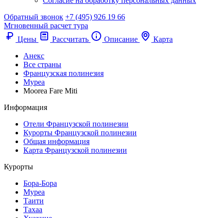
Согласие на обработку персональных данных
Обратный звонок
+7 (495) 926 19 66
Мгновенный расчет тура
Цены
Рассчитать
Описание
Карта
Анекс
Все страны
Французская полинезия
Муреа
Moorea Fare Miti
Информация
Отели Французской полинезии
Курорты Французской полинезии
Общая информация
Карта Французской полинезии
Курорты
Бора-Бора
Муреа
Таити
Тахаа