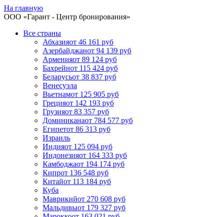
На главную
ООО «
Гарант
- Центр бронирования»
Все страны
Абхазия
от 46 161 руб
Азербайджан
от 94 139 руб
Армения
от 89 124 руб
Бахрейн
от 115 424 руб
Беларусь
от 38 837 руб
Венесуэла
Вьетнам
от 125 905 руб
Греция
от 142 193 руб
Грузия
от 83 357 руб
Доминикана
от 784 577 руб
Египет
от 86 313 руб
Израиль
Индия
от 125 094 руб
Индонезия
от 164 333 руб
Камбоджа
от 194 174 руб
Кипр
от 136 548 руб
Китай
от 113 184 руб
Куба
Маврикий
от 270 608 руб
Мальдивы
от 179 327 руб
Марокко
от 163 021 руб