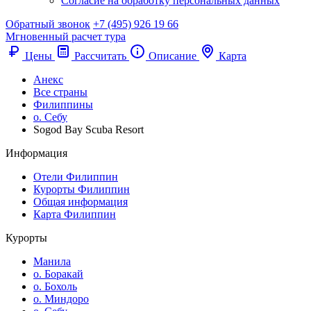
Согласие на обработку персональных данных
Обратный звонок
+7 (495) 926 19 66
Мгновенный расчет тура
Цены
Рассчитать
Описание
Карта
Анекс
Все страны
Филиппины
о. Себу
Sogod Bay Scuba Resort
Информация
Отели Филиппин
Курорты Филиппин
Общая информация
Карта Филиппин
Курорты
Манила
о. Боракай
о. Бохоль
о. Миндоро