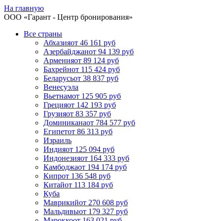
На главную
ООО «
Гарант
- Центр бронирования»
Все страны
Абхазия
от 46 161 руб
Азербайджан
от 94 139 руб
Армения
от 89 124 руб
Бахрейн
от 115 424 руб
Беларусь
от 38 837 руб
Венесуэла
Вьетнам
от 125 905 руб
Греция
от 142 193 руб
Грузия
от 83 357 руб
Доминикана
от 784 577 руб
Египет
от 86 313 руб
Израиль
Индия
от 125 094 руб
Индонезия
от 164 333 руб
Камбоджа
от 194 174 руб
Кипр
от 136 548 руб
Китай
от 113 184 руб
Куба
Маврикий
от 270 608 руб
Мальдивы
от 179 327 руб
Марокко
от 163 021 руб