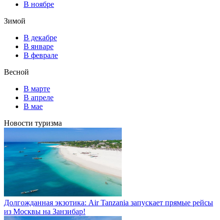
В ноябре
Зимой
В декабре
В январе
В феврале
Весной
В марте
В апреле
В мае
Новости туризма
Долгожданная экзотика: Air Tanzania запускает прямые рейсы
из Москвы на Занзибар!