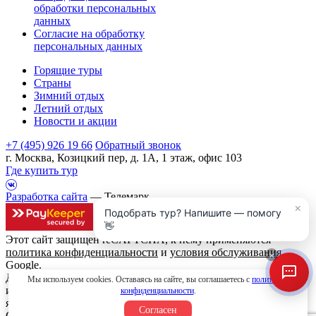
обработки персональных
данных
Согласие на обработку
персональных данных
Горящие туры
Страны
Зимний отдых
Летний отдых
Новости и акции
+7 (495) 926 19 66
Обратный звонок
г. Москва, Козицкий пер, д. 1А, 1 этаж, офис 103
Где купить тур
Разработка сайта
— Телемарк
×
Подобрать тур? Напишите — помогу
👋
Этот сайт защищен reCAPTCHA, к нему применяются
политика конфиденциальности
и
условия обслуживания
×
Google.
Данный интернет сайт носит исключительно
Мы используем cookies. Оставаясь на сайте, вы соглашаетесь с
политикой
информационный характер и вся информация на нем не
конфиденциальности
.
является публичной офертой, определяемой положениями
Согласен
Статьи 437 (2) Гражданского кодекса Российской Федерации.