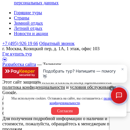
персональных данных
Горящие туры
Страны
Зимний отдых
Летний отдых
Новости и акции
+7 (495) 926 19 66
Обратный звонок
г. Москва, Козицкий пер, д. 1А, 1 этаж, офис 103
Где купить тур
Разработка сайта
— Телемарк
×
Подобрать тур? Напишите — помогу
👋
Этот сайт защищен reCAPTCHA, к нему применяются
политика конфиденциальности
и
условия обслуживания
×
Google.
Данный интернет сайт носит исключительно
Мы используем cookies. Оставаясь на сайте, вы соглашаетесь с
политикой
информационный характер и вся информация на нем не
конфиденциальности
.
является публичной офертой, определяемой положениями
Согласен
Статьи 437 (2) Гражданского кодекса Российской Федерации.
Для получения подробной информации о наличии и
стоимости, пожалуйста, обращайтесь к менеджерам по
продажам.