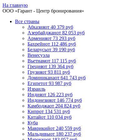
На главную
ООО «
Гарант
- Центр бронирования»
Все страны
Абхазия
от 40 379 руб
Азербайджан
от 82 053 руб
Армения
от 73 293 руб
Бахрейн
от 112 486 руб
Беларусь
от 39 190 руб
Венесуэла
Вьетнам
от 117 115 руб
Греция
от 139 364 руб
Грузия
от 93 811 руб
Доминикана
от 641 743 руб
Египет
от 93 987 руб
Израиль
Индия
от 126 223 руб
Индонезия
от 146 774 руб
Камбоджа
от 204 824 руб
Кипр
от 134 531 руб
Китай
от 110 034 руб
Куба
Маврикий
от 240 559 руб
Мальдивы
от 180 237 руб
Марокко
от 183 057 руб