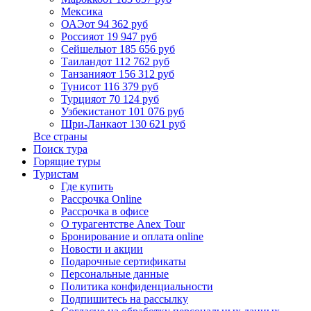
Мексика
ОАЭ
от 94 362 руб
Россия
от 19 947 руб
Сейшелы
от 185 656 руб
Таиланд
от 112 762 руб
Танзания
от 156 312 руб
Тунис
от 116 379 руб
Турция
от 70 124 руб
Узбекистан
от 101 076 руб
Шри-Ланка
от 130 621 руб
Все страны
Поиск тура
Горящие туры
Туристам
Где купить
Рассрочка Online
Рассрочка в офисе
О турагентстве Anex Tour
Бронирование и оплата online
Новости и акции
Подарочные сертификаты
Персональные данные
Политика конфиденциальности
Подпишитесь на рассылку