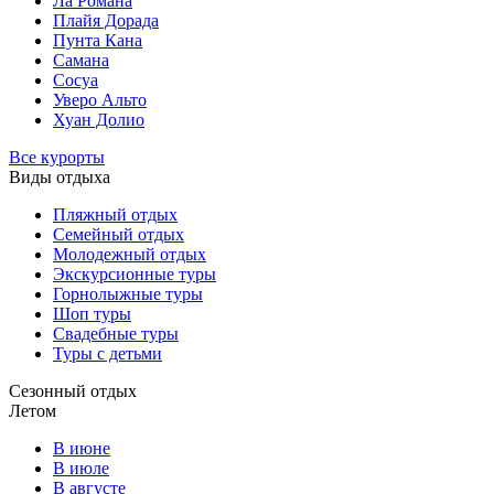
Ла Романа
Плайя Дорада
Пунта Кана
Самана
Сосуа
Уверо Альто
Хуан Долио
Все курорты
Виды отдыха
Пляжный отдых
Семейный отдых
Молодежный отдых
Экскурсионные туры
Горнолыжные туры
Шоп туры
Свадебные туры
Туры с детьми
Сезонный отдых
Летом
В июне
В июле
В августе