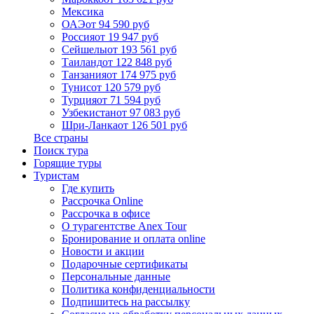
Мексика
ОАЭ
от 94 590 руб
Россия
от 19 947 руб
Сейшелы
от 193 561 руб
Таиланд
от 122 848 руб
Танзания
от 174 975 руб
Тунис
от 120 579 руб
Турция
от 71 594 руб
Узбекистан
от 97 083 руб
Шри-Ланка
от 126 501 руб
Все страны
Поиск тура
Горящие туры
Туристам
Где купить
Рассрочка Online
Рассрочка в офисе
О турагентстве Anex Tour
Бронирование и оплата online
Новости и акции
Подарочные сертификаты
Персональные данные
Политика конфиденциальности
Подпишитесь на рассылку