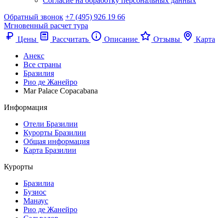
Согласие на обработку персональных данных
Обратный звонок
+7 (495) 926 19 66
Мгновенный расчет тура
Цены
Рассчитать
Описание
Отзывы
Карта
Анекс
Все страны
Бразилия
Рио де Жанейро
Mar Palace Copacabana
Информация
Отели Бразилии
Курорты Бразилии
Общая информация
Карта Бразилии
Курорты
Бразилиа
Бузиос
Манаус
Рио де Жанейро