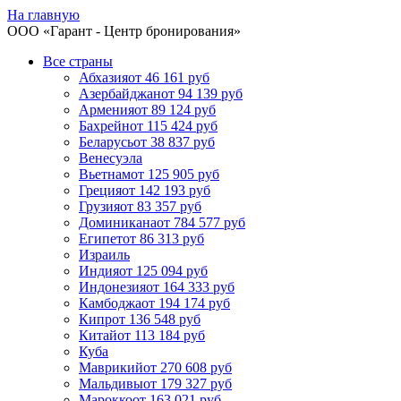
На главную
ООО «
Гарант
- Центр бронирования»
Все страны
Абхазия
от 46 161 руб
Азербайджан
от 94 139 руб
Армения
от 89 124 руб
Бахрейн
от 115 424 руб
Беларусь
от 38 837 руб
Венесуэла
Вьетнам
от 125 905 руб
Греция
от 142 193 руб
Грузия
от 83 357 руб
Доминикана
от 784 577 руб
Египет
от 86 313 руб
Израиль
Индия
от 125 094 руб
Индонезия
от 164 333 руб
Камбоджа
от 194 174 руб
Кипр
от 136 548 руб
Китай
от 113 184 руб
Куба
Маврикий
от 270 608 руб
Мальдивы
от 179 327 руб
Марокко
от 163 021 руб