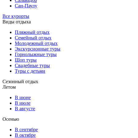
Сальвадор
Сан-Паулу
Все курорты
Виды отдыха
Пляжный отдых
Семейный отдых
Молодежный отдых
Экскурсионные туры
Горнолыжные туры
Шоп туры
Свадебные туры
Туры с детьми
Сезонный отдых
Летом
В июне
В июле
В августе
Осенью
В сентябре
В октябре