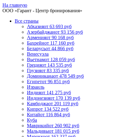
На главную
ООО «
Гарант
- Центр бронирования»
Все страны
Абхазия
от 63 693 руб
Азербайджан
от 93 156 руб
Армения
от 90 168 руб
Бахрейн
от 117 160 руб
Беларусь
от 44 866 руб
Венесуэла
Вьетнам
от 128 059 руб
Греция
от 143 535 руб
Грузия
от 83 335 руб
Доминикана
от 478 549 руб
Египет
от 96 851 руб
Израиль
Индия
от 141 275 руб
Индонезия
от 170 139 руб
Камбоджа
от 201 119 руб
Кипр
от 134 522 руб
Китай
от 116 864 руб
Куба
Маврикий
от 260 902 руб
Мальдивы
от 181 015 руб
Марокко
от 162 337 руб