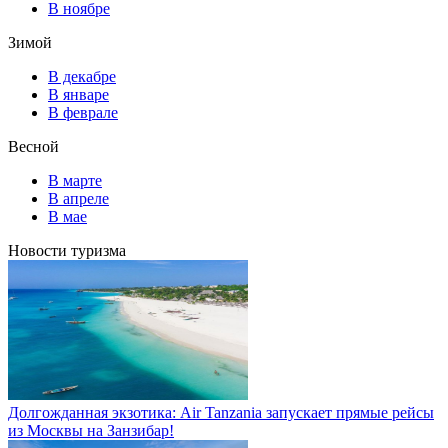
В ноябре
Зимой
В декабре
В январе
В феврале
Весной
В марте
В апреле
В мае
Новости туризма
Долгожданная экзотика: Air Tanzania запускает прямые рейсы
из Москвы на Занзибар!