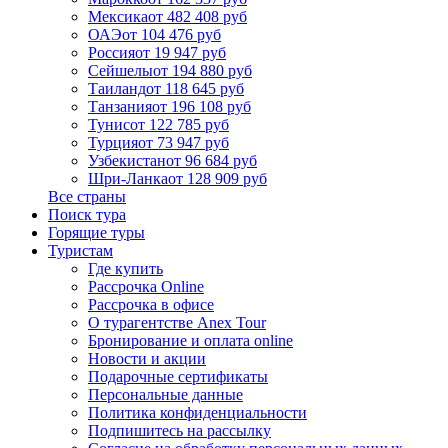
Мексика
от 482 408 руб
ОАЭ
от 104 476 руб
Россия
от 19 947 руб
Сейшелы
от 194 880 руб
Таиланд
от 118 645 руб
Танзания
от 196 108 руб
Тунис
от 122 785 руб
Турция
от 73 947 руб
Узбекистан
от 96 684 руб
Шри-Ланка
от 128 909 руб
Все страны
Поиск тура
Горящие туры
Туристам
Где купить
Рассрочка Online
Рассрочка в офисе
О турагентстве Anex Tour
Бронирование и оплата online
Новости и акции
Подарочные сертификаты
Персональные данные
Политика конфиденциальности
Подпишитесь на рассылку