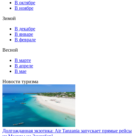
В октябре
В ноябре
Зимой
В декабре
В январе
В феврале
Весной
В марте
В апреле
В мае
Новости туризма
Долгожданная экзотика: Air Tanzania запускает прямые рейсы