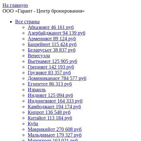
На главную
ООО «
Гарант
- Центр бронирования»
Все страны
Абхазия
от 46 161 руб
Азербайджан
от 94 139 руб
Армения
от 89 124 руб
Бахрейн
от 115 424 руб
Беларусь
от 38 837 руб
Венесуэла
Вьетнам
от 125 905 руб
Греция
от 142 193 руб
Грузия
от 83 357 руб
Доминикана
от 784 577 руб
Египет
от 86 313 руб
Израиль
Индия
от 125 094 руб
Индонезия
от 164 333 руб
Камбоджа
от 194 174 руб
Кипр
от 136 548 руб
Китай
от 113 184 руб
Куба
Маврикий
от 270 608 руб
Мальдивы
от 179 327 руб
Марокко
от 163 021 руб