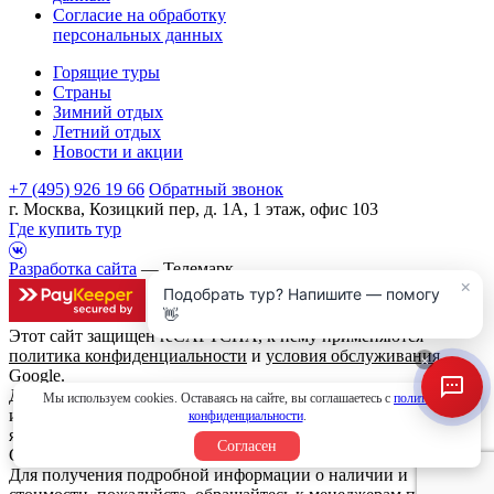
Согласие на обработку
персональных данных
Горящие туры
Страны
Зимний отдых
Летний отдых
Новости и акции
+7 (495) 926 19 66
Обратный звонок
г. Москва, Козицкий пер, д. 1А, 1 этаж, офис 103
Где купить тур
Разработка сайта
— Телемарк
×
Подобрать тур? Напишите — помогу
👋
Этот сайт защищен reCAPTCHA, к нему применяются
политика конфиденциальности
и
условия обслуживания
×
Google.
Данный интернет сайт носит исключительно
Мы используем cookies. Оставаясь на сайте, вы соглашаетесь с
политикой
информационный характер и вся информация на нем не
конфиденциальности
.
является публичной офертой, определяемой положениями
Согласен
Статьи 437 (2) Гражданского кодекса Российской Федерации.
Для получения подробной информации о наличии и