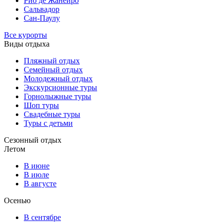
Рио де Жанейро
Сальвадор
Сан-Паулу
Все курорты
Виды отдыха
Пляжный отдых
Семейный отдых
Молодежный отдых
Экскурсионные туры
Горнолыжные туры
Шоп туры
Свадебные туры
Туры с детьми
Сезонный отдых
Летом
В июне
В июле
В августе
Осенью
В сентябре