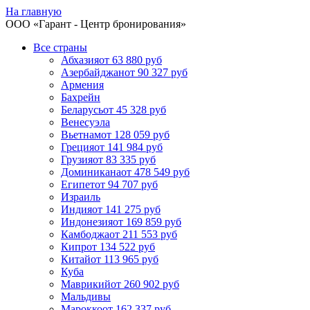
На главную
ООО «
Гарант
- Центр бронирования»
Все страны
Абхазия
от 63 880 руб
Азербайджан
от 90 327 руб
Армения
Бахрейн
Беларусь
от 45 328 руб
Венесуэла
Вьетнам
от 128 059 руб
Греция
от 141 984 руб
Грузия
от 83 335 руб
Доминикана
от 478 549 руб
Египет
от 94 707 руб
Израиль
Индия
от 141 275 руб
Индонезия
от 169 859 руб
Камбоджа
от 211 553 руб
Кипр
от 134 522 руб
Китай
от 113 965 руб
Куба
Маврикий
от 260 902 руб
Мальдивы
Марокко
от 162 337 руб