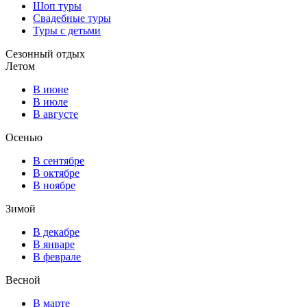
Шоп туры
Свадебные туры
Туры с детьми
Сезонный отдых
Летом
В июне
В июле
В августе
Осенью
В сентябре
В октябре
В ноябре
Зимой
В декабре
В январе
В феврале
Весной
В марте