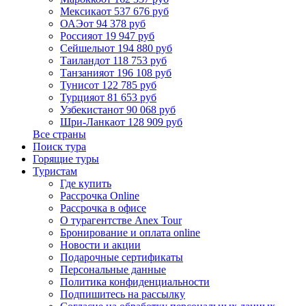
Мексика
от 537 676 руб
ОАЭ
от 94 378 руб
Россия
от 19 947 руб
Сейшелы
от 194 880 руб
Таиланд
от 118 753 руб
Танзания
от 196 108 руб
Тунис
от 122 785 руб
Турция
от 81 653 руб
Узбекистан
от 90 068 руб
Шри-Ланка
от 128 909 руб
Все страны
Поиск тура
Горящие туры
Туристам
Где купить
Рассрочка Online
Рассрочка в офисе
О турагентстве Anex Tour
Бронирование и оплата online
Новости и акции
Подарочные сертификаты
Персональные данные
Политика конфиденциальности
Подпишитесь на рассылку