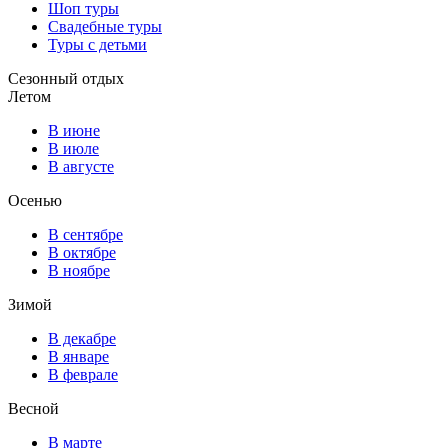
Шоп туры
Свадебные туры
Туры с детьми
Сезонный отдых
Летом
В июне
В июле
В августе
Осенью
В сентябре
В октябре
В ноябре
Зимой
В декабре
В январе
В феврале
Весной
В марте