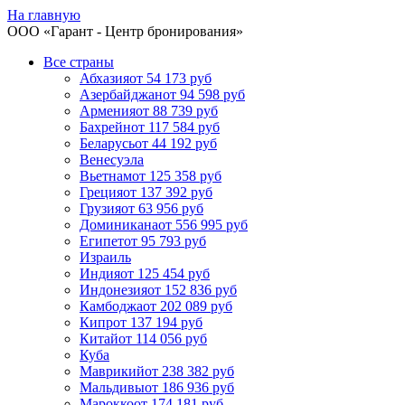
На главную
ООО «
Гарант
- Центр бронирования»
Все страны
Абхазия
от 54 173 руб
Азербайджан
от 94 598 руб
Армения
от 88 739 руб
Бахрейн
от 117 584 руб
Беларусь
от 44 192 руб
Венесуэла
Вьетнам
от 125 358 руб
Греция
от 137 392 руб
Грузия
от 63 956 руб
Доминикана
от 556 995 руб
Египет
от 95 793 руб
Израиль
Индия
от 125 454 руб
Индонезия
от 152 836 руб
Камбоджа
от 202 089 руб
Кипр
от 137 194 руб
Китай
от 114 056 руб
Куба
Маврикий
от 238 382 руб
Мальдивы
от 186 936 руб
Марокко
от 174 181 руб