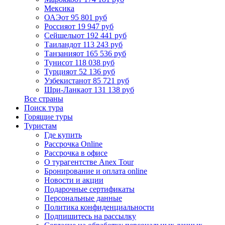
Мексика
ОАЭ
от 95 801 руб
Россия
от 19 947 руб
Сейшелы
от 192 441 руб
Таиланд
от 113 243 руб
Танзания
от 165 536 руб
Тунис
от 118 038 руб
Турция
от 52 136 руб
Узбекистан
от 85 721 руб
Шри-Ланка
от 131 138 руб
Все страны
Поиск тура
Горящие туры
Туристам
Где купить
Рассрочка Online
Рассрочка в офисе
О турагентстве Anex Tour
Бронирование и оплата online
Новости и акции
Подарочные сертификаты
Персональные данные
Политика конфиденциальности
Подпишитесь на рассылку