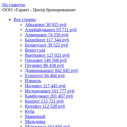
На главную
ООО «
Гарант
- Центр бронирования»
Все страны
Абхазия
от 50 925 руб
Азербайджан
от 93 711 руб
Армения
от 74 250 руб
Бахрейн
от 117 344 руб
Беларусь
от 39 522 руб
Венесуэла
Вьетнам
от 127 021 руб
Греция
от 149 568 руб
Грузия
от 86 438 руб
Доминикана
от 842 045 руб
Египет
от 94 404 руб
Израиль
Индия
от 117 445 руб
Индонезия
от 161 777 руб
Камбоджа
от 201 467 руб
Кипр
от 133 721 руб
Китай
от 112 528 руб
Куба
Маврикий
Мальдивы
Марокко
от 163 850 руб