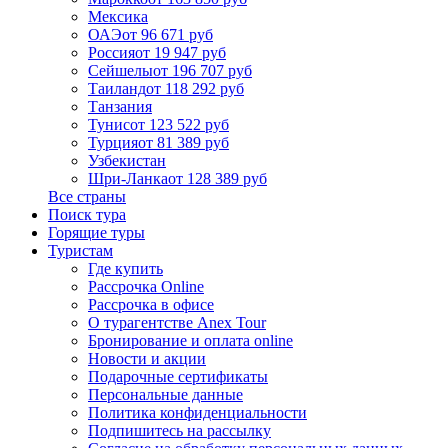
Мексика
ОАЭ
от 96 671 руб
Россия
от 19 947 руб
Сейшелы
от 196 707 руб
Таиланд
от 118 292 руб
Танзания
Тунис
от 123 522 руб
Турция
от 81 389 руб
Узбекистан
Шри-Ланка
от 128 389 руб
Все страны
Поиск тура
Горящие туры
Туристам
Где купить
Рассрочка Online
Рассрочка в офисе
О турагентстве Anex Tour
Бронирование и оплата online
Новости и акции
Подарочные сертификаты
Персональные данные
Политика конфиденциальности
Подпишитесь на рассылку