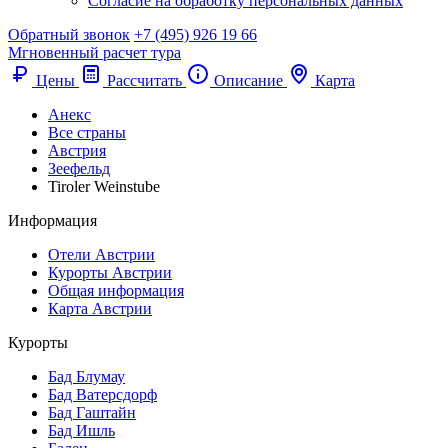
Согласие на обработку персональных данных
Обратный звонок
+7 (495) 926 19 66
Мгновенный расчет тура
Цены
Рассчитать
Описание
Карта
Анекс
Все страны
Австрия
Зеефельд
Tiroler Weinstube
Информация
Отели Австрии
Курорты Австрии
Общая информация
Карта Австрии
Курорты
Бад Блумау
Бад Ватерсдорф
Бад Гаштайн
Бад Ишль