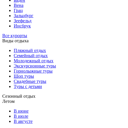
Баден
Вена
Грац
Зальцбург
Зеефельд
Инсбрук
Все курорты
Виды отдыха
Пляжный отдых
Семейный отдых
Молодежный отдых
Экскурсионные туры
Горнолыжные туры
Шоп туры
Свадебные туры
Туры с детьми
Сезонный отдых
Летом
В июне
В июле
В августе