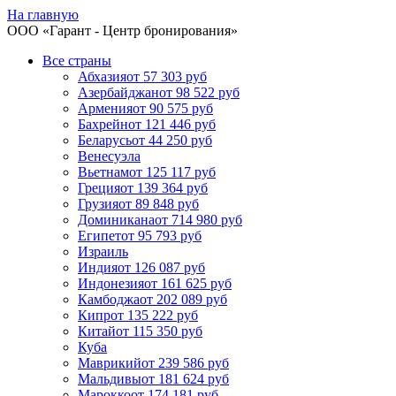
На главную
ООО «
Гарант
- Центр бронирования»
Все страны
Абхазия
от 57 303 руб
Азербайджан
от 98 522 руб
Армения
от 90 575 руб
Бахрейн
от 121 446 руб
Беларусь
от 44 250 руб
Венесуэла
Вьетнам
от 125 117 руб
Греция
от 139 364 руб
Грузия
от 89 848 руб
Доминикана
от 714 980 руб
Египет
от 95 793 руб
Израиль
Индия
от 126 087 руб
Индонезия
от 161 625 руб
Камбоджа
от 202 089 руб
Кипр
от 135 222 руб
Китай
от 115 350 руб
Куба
Маврикий
от 239 586 руб
Мальдивы
от 181 624 руб
Марокко
от 174 181 руб