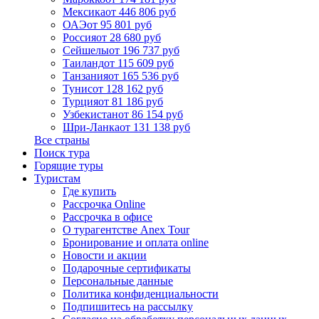
Мексика
от 446 806 руб
ОАЭ
от 95 801 руб
Россия
от 28 680 руб
Сейшелы
от 196 737 руб
Таиланд
от 115 609 руб
Танзания
от 165 536 руб
Тунис
от 128 162 руб
Турция
от 81 186 руб
Узбекистан
от 86 154 руб
Шри-Ланка
от 131 138 руб
Все страны
Поиск тура
Горящие туры
Туристам
Где купить
Рассрочка Online
Рассрочка в офисе
О турагентстве Anex Tour
Бронирование и оплата online
Новости и акции
Подарочные сертификаты
Персональные данные
Политика конфиденциальности
Подпишитесь на рассылку