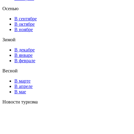
Осенью
В сентябре
В октябре
В ноябре
Зимой
В декабре
В январе
В феврале
Весной
В марте
В апреле
В мае
Новости туризма