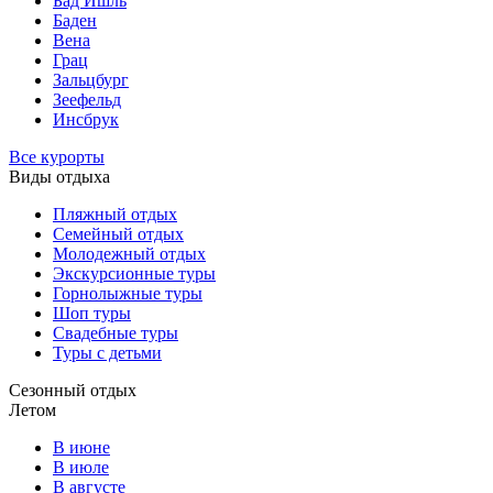
Бад Ишль
Баден
Вена
Грац
Зальцбург
Зеефельд
Инсбрук
Все курорты
Виды отдыха
Пляжный отдых
Семейный отдых
Молодежный отдых
Экскурсионные туры
Горнолыжные туры
Шоп туры
Свадебные туры
Туры с детьми
Сезонный отдых
Летом
В июне
В июле
В августе