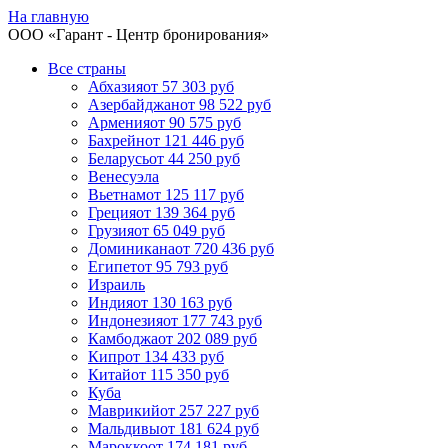
На главную
ООО «
Гарант
- Центр бронирования»
Все страны
Абхазия
от 57 303 руб
Азербайджан
от 98 522 руб
Армения
от 90 575 руб
Бахрейн
от 121 446 руб
Беларусь
от 44 250 руб
Венесуэла
Вьетнам
от 125 117 руб
Греция
от 139 364 руб
Грузия
от 65 049 руб
Доминикана
от 720 436 руб
Египет
от 95 793 руб
Израиль
Индия
от 130 163 руб
Индонезия
от 177 743 руб
Камбоджа
от 202 089 руб
Кипр
от 134 433 руб
Китай
от 115 350 руб
Куба
Маврикий
от 257 227 руб
Мальдивы
от 181 624 руб
Марокко
от 174 181 руб