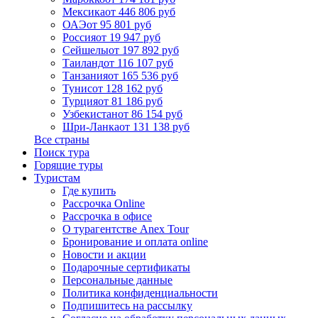
Мексика
от 446 806 руб
ОАЭ
от 95 801 руб
Россия
от 19 947 руб
Сейшелы
от 197 892 руб
Таиланд
от 116 107 руб
Танзания
от 165 536 руб
Тунис
от 128 162 руб
Турция
от 81 186 руб
Узбекистан
от 86 154 руб
Шри-Ланка
от 131 138 руб
Все страны
Поиск тура
Горящие туры
Туристам
Где купить
Рассрочка Online
Рассрочка в офисе
О турагентстве Anex Tour
Бронирование и оплата online
Новости и акции
Подарочные сертификаты
Персональные данные
Политика конфиденциальности
Подпишитесь на рассылку