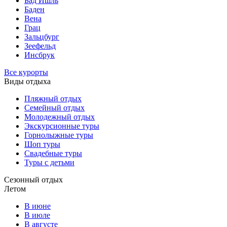
Бад Ишль
Баден
Вена
Грац
Зальцбург
Зеефельд
Инсбрук
Все курорты
Виды отдыха
Пляжный отдых
Семейный отдых
Молодежный отдых
Экскурсионные туры
Горнолыжные туры
Шоп туры
Свадебные туры
Туры с детьми
Сезонный отдых
Летом
В июне
В июле
В августе