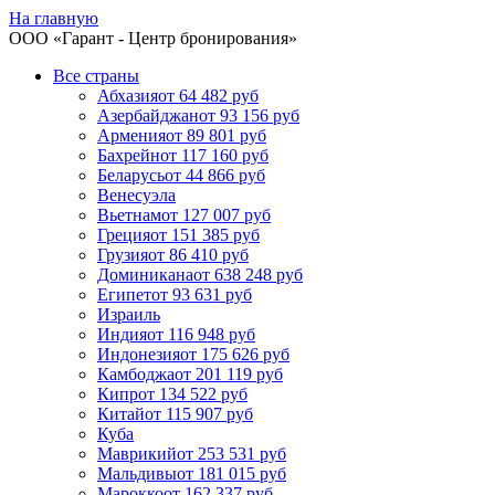
На главную
ООО «
Гарант
- Центр бронирования»
Все страны
Абхазия
от 64 482 руб
Азербайджан
от 93 156 руб
Армения
от 89 801 руб
Бахрейн
от 117 160 руб
Беларусь
от 44 866 руб
Венесуэла
Вьетнам
от 127 007 руб
Греция
от 151 385 руб
Грузия
от 86 410 руб
Доминикана
от 638 248 руб
Египет
от 93 631 руб
Израиль
Индия
от 116 948 руб
Индонезия
от 175 626 руб
Камбоджа
от 201 119 руб
Кипр
от 134 522 руб
Китай
от 115 907 руб
Куба
Маврикий
от 253 531 руб
Мальдивы
от 181 015 руб
Марокко
от 162 337 руб