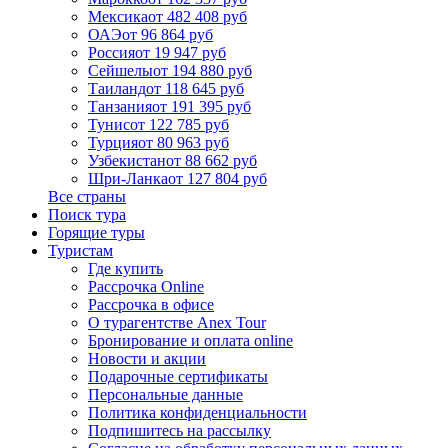
Мексика
от 482 408 руб
ОАЭ
от 96 864 руб
Россия
от 19 947 руб
Сейшелы
от 194 880 руб
Таиланд
от 118 645 руб
Танзания
от 191 395 руб
Тунис
от 122 785 руб
Турция
от 80 963 руб
Узбекистан
от 88 662 руб
Шри-Ланка
от 127 804 руб
Все страны
Поиск тура
Горящие туры
Туристам
Где купить
Рассрочка Online
Рассрочка в офисе
О турагентстве Anex Tour
Бронирование и оплата online
Новости и акции
Подарочные сертификаты
Персональные данные
Политика конфиденциальности
Подпишитесь на рассылку