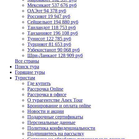
Мексика
от 537 676 руб
ОАЭ
от 94 378 руб
Россия
от 19 947 руб
Сейшелы
от 194 880 руб
Таиланд
от 118 753 руб
Танзания
от 196 108 руб
Тунис
от 122 785 руб
Турция
от 81 653 руб
Узбекистан
от 90 068 руб
Шри-Ланка
от 128 909 руб
Все страны
Поиск тура
Горящие туры
Туристам
Где купить
Рассрочка Online
Рассрочка в офисе
О турагентстве Anex Tour
Бронирование и оплата online
Новости и акции
Подарочные сертификаты
Персональные данные
Политика конфиденциальности
Подпишитесь на рассылку