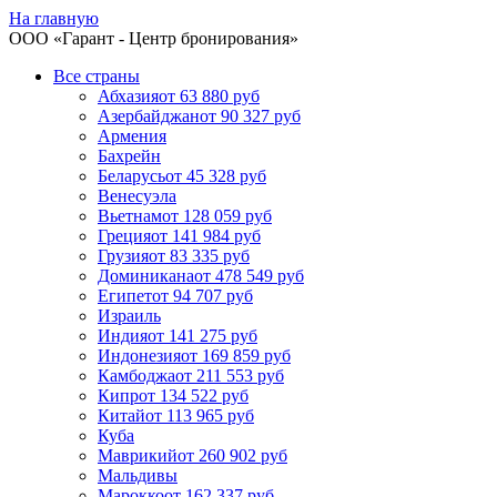
На главную
ООО «
Гарант
- Центр бронирования»
Все страны
Абхазия
от 63 880 руб
Азербайджан
от 90 327 руб
Армения
Бахрейн
Беларусь
от 45 328 руб
Венесуэла
Вьетнам
от 128 059 руб
Греция
от 141 984 руб
Грузия
от 83 335 руб
Доминикана
от 478 549 руб
Египет
от 94 707 руб
Израиль
Индия
от 141 275 руб
Индонезия
от 169 859 руб
Камбоджа
от 211 553 руб
Кипр
от 134 522 руб
Китай
от 113 965 руб
Куба
Маврикий
от 260 902 руб
Мальдивы
Марокко
от 162 337 руб