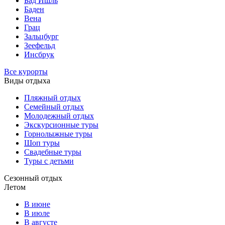
Бад Ишль
Баден
Вена
Грац
Зальцбург
Зеефельд
Инсбрук
Все курорты
Виды отдыха
Пляжный отдых
Семейный отдых
Молодежный отдых
Экскурсионные туры
Горнолыжные туры
Шоп туры
Свадебные туры
Туры с детьми
Сезонный отдых
Летом
В июне
В июле
В августе