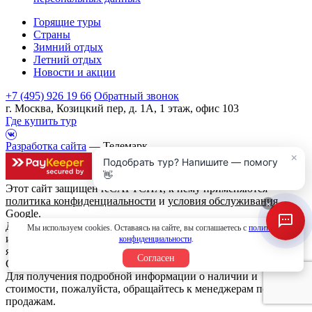
Горящие туры
Страны
Зимний отдых
Летний отдых
Новости и акции
+7 (495) 926 19 66
Обратный звонок
г. Москва, Козицкий пер, д. 1А, 1 этаж, офис 103
Где купить тур
Разработка сайта
— Телемарк
×
Подобрать тур? Напишите — помогу
👋
Этот сайт защищен reCAPTCHA, к нему применяются
политика конфиденциальности
и
условия обслуживания
×
Google.
Данный интернет сайт носит исключительно
Мы используем cookies. Оставаясь на сайте, вы соглашаетесь с
политикой
информационный характер и вся информация на нем не
конфиденциальности
.
является публичной офертой, определяемой положениями
Согласен
Статьи 437 (2) Гражданского кодекса Российской Федерации.
Для получения подробной информации о наличии и
стоимости, пожалуйста, обращайтесь к менеджерам по
продажам.