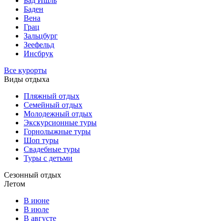
Бад Ишль
Баден
Вена
Грац
Зальцбург
Зеефельд
Инсбрук
Все курорты
Виды отдыха
Пляжный отдых
Семейный отдых
Молодежный отдых
Экскурсионные туры
Горнолыжные туры
Шоп туры
Свадебные туры
Туры с детьми
Сезонный отдых
Летом
В июне
В июле
В августе