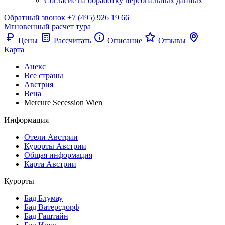
Согласие на обработку персональных данных
Обратный звонок
+7 (495) 926 19 66
Мгновенный расчет тура
Цены
Рассчитать
Описание
Отзывы
Карта
Анекс
Все страны
Австрия
Вена
Mercure Secession Wien
Информация
Отели Австрии
Курорты Австрии
Общая информация
Карта Австрии
Курорты
Бад Блумау
Бад Ватерсдорф
Бад Гаштайн