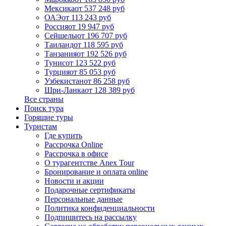
Мексика
от 537 248 руб
ОАЭ
от 113 243 руб
Россия
от 19 947 руб
Сейшелы
от 196 707 руб
Таиланд
от 118 595 руб
Танзания
от 192 526 руб
Тунис
от 123 522 руб
Турция
от 85 053 руб
Узбекистан
от 86 258 руб
Шри-Ланка
от 128 389 руб
Все страны
Поиск тура
Горящие туры
Туристам
Где купить
Рассрочка Online
Рассрочка в офисе
О турагентстве Anex Tour
Бронирование и оплата online
Новости и акции
Подарочные сертификаты
Персональные данные
Политика конфиденциальности
Подпишитесь на рассылку