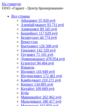
На главную
ООО «
Гарант
- Центр бронирования»
Все страны
Абхазия
от 55 920 руб
Азербайджан
от 93 711 руб
Армения
от 89 545 руб
Бахрейн
от 117 029 руб
Беларусь
от 44 774 руб
Венесуэла
Вьетнам
от 126 508 руб
Греция
от 142 329 руб
Грузия
от 71 101 руб
Доминикана
от 478 954 руб
Египет
от 94 404 руб
Израиль
Индия
от 116 949 руб
Индонезия
от 172 461 руб
Камбоджа
от 210 271 руб
Кипр
от 134 895 руб
Китай
от 109 669 руб
Куба
Маврикий
от 262 062 руб
Мальдивы
от 180 417 руб
Марокко
от 163 850 руб