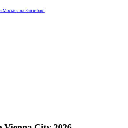
из Москвы на Занзибар!
n Vienna City 2026