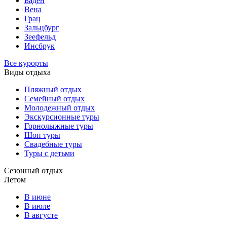
Баден
Вена
Грац
Зальцбург
Зеефельд
Инсбрук
Все курорты
Виды отдыха
Пляжный отдых
Семейный отдых
Молодежный отдых
Экскурсионные туры
Горнолыжные туры
Шоп туры
Свадебные туры
Туры с детьми
Сезонный отдых
Летом
В июне
В июле
В августе