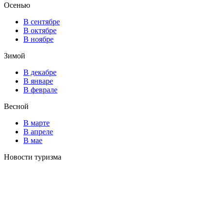
Осенью
В сентябре
В октябре
В ноябре
Зимой
В декабре
В январе
В феврале
Весной
В марте
В апреле
В мае
Новости туризма