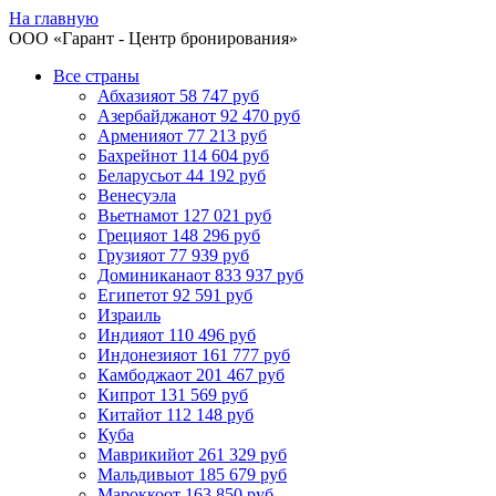
На главную
ООО «
Гарант
- Центр бронирования»
Все страны
Абхазия
от 58 747 руб
Азербайджан
от 92 470 руб
Армения
от 77 213 руб
Бахрейн
от 114 604 руб
Беларусь
от 44 192 руб
Венесуэла
Вьетнам
от 127 021 руб
Греция
от 148 296 руб
Грузия
от 77 939 руб
Доминикана
от 833 937 руб
Египет
от 92 591 руб
Израиль
Индия
от 110 496 руб
Индонезия
от 161 777 руб
Камбоджа
от 201 467 руб
Кипр
от 131 569 руб
Китай
от 112 148 руб
Куба
Маврикий
от 261 329 руб
Мальдивы
от 185 679 руб
Марокко
от 163 850 руб