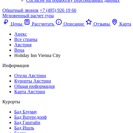
Согласие на обработку персональных данных
Обратный звонок
+7 (495) 926 19 66
Мгновенный расчет тура
Цены
Рассчитать
Описание
Отзывы
Карта
Анекс
Все страны
Австрия
Вена
Holiday Inn Vienna City
Информация
Отели Австрии
Курорты Австрии
Общая информация
Карта Австрии
Курорты
Бад Блумау
Бад Ватерсдорф
Бад Гаштайн
Бад Ишль