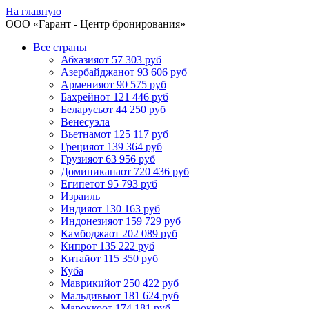
На главную
ООО «
Гарант
- Центр бронирования»
Все страны
Абхазия
от 57 303 руб
Азербайджан
от 93 606 руб
Армения
от 90 575 руб
Бахрейн
от 121 446 руб
Беларусь
от 44 250 руб
Венесуэла
Вьетнам
от 125 117 руб
Греция
от 139 364 руб
Грузия
от 63 956 руб
Доминикана
от 720 436 руб
Египет
от 95 793 руб
Израиль
Индия
от 130 163 руб
Индонезия
от 159 729 руб
Камбоджа
от 202 089 руб
Кипр
от 135 222 руб
Китай
от 115 350 руб
Куба
Маврикий
от 250 422 руб
Мальдивы
от 181 624 руб
Марокко
от 174 181 руб