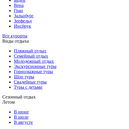
Баден
Вена
Грац
Зальцбург
Зеефельд
Инсбрук
Все курорты
Виды отдыха
Пляжный отдых
Семейный отдых
Молодежный отдых
Экскурсионные туры
Горнолыжные туры
Шоп туры
Свадебные туры
Туры с детьми
Сезонный отдых
Летом
В июне
В июле
В августе