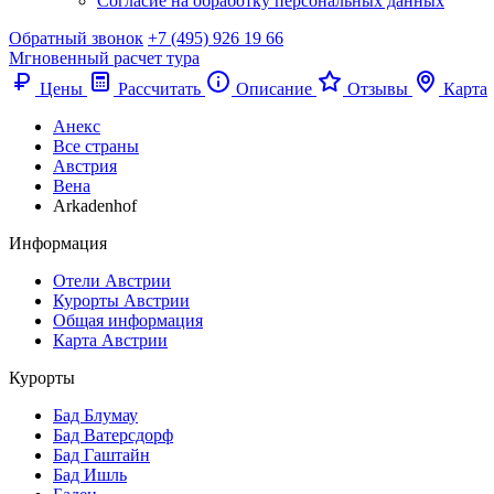
Согласие на обработку персональных данных
Обратный звонок
+7 (495) 926 19 66
Мгновенный расчет тура
Цены
Рассчитать
Описание
Отзывы
Карта
Анекс
Все страны
Австрия
Вена
Arkadenhof
Информация
Отели Австрии
Курорты Австрии
Общая информация
Карта Австрии
Курорты
Бад Блумау
Бад Ватерсдорф
Бад Гаштайн
Бад Ишль