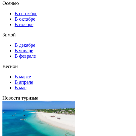
Осенью
В сентябре
В октябре
В ноябре
Зимой
В декабре
В январе
В феврале
Весной
В марте
В апреле
В мае
Новости туризма