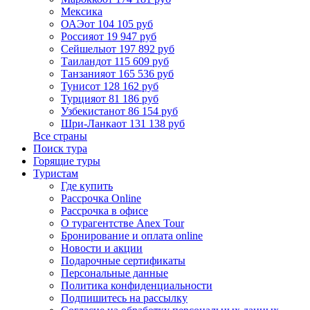
Мексика
ОАЭ
от 104 105 руб
Россия
от 19 947 руб
Сейшелы
от 197 892 руб
Таиланд
от 115 609 руб
Танзания
от 165 536 руб
Тунис
от 128 162 руб
Турция
от 81 186 руб
Узбекистан
от 86 154 руб
Шри-Ланка
от 131 138 руб
Все страны
Поиск тура
Горящие туры
Туристам
Где купить
Рассрочка Online
Рассрочка в офисе
О турагентстве Anex Tour
Бронирование и оплата online
Новости и акции
Подарочные сертификаты
Персональные данные
Политика конфиденциальности
Подпишитесь на рассылку