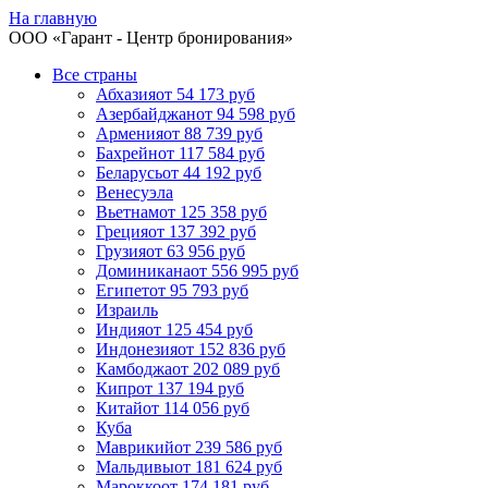
На главную
ООО «
Гарант
- Центр бронирования»
Все страны
Абхазия
от 54 173 руб
Азербайджан
от 94 598 руб
Армения
от 88 739 руб
Бахрейн
от 117 584 руб
Беларусь
от 44 192 руб
Венесуэла
Вьетнам
от 125 358 руб
Греция
от 137 392 руб
Грузия
от 63 956 руб
Доминикана
от 556 995 руб
Египет
от 95 793 руб
Израиль
Индия
от 125 454 руб
Индонезия
от 152 836 руб
Камбоджа
от 202 089 руб
Кипр
от 137 194 руб
Китай
от 114 056 руб
Куба
Маврикий
от 239 586 руб
Мальдивы
от 181 624 руб
Марокко
от 174 181 руб