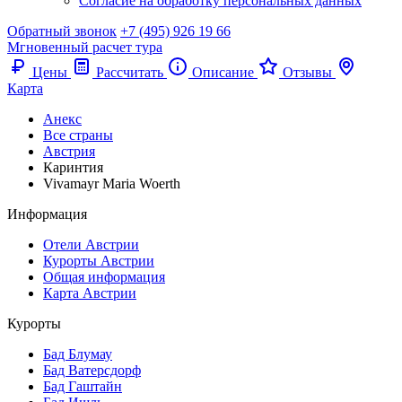
Согласие на обработку персональных данных
Обратный звонок
+7 (495) 926 19 66
Мгновенный расчет тура
Цены
Рассчитать
Описание
Отзывы
Карта
Анекс
Все страны
Австрия
Каринтия
Vivamayr Maria Woerth
Информация
Отели Австрии
Курорты Австрии
Общая информация
Карта Австрии
Курорты
Бад Блумау
Бад Ватерсдорф
Бад Гаштайн