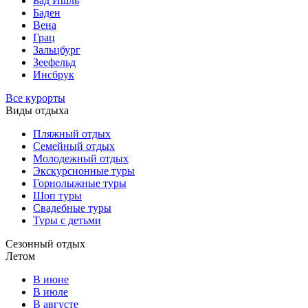
Бад Ишль
Баден
Вена
Грац
Зальцбург
Зеефельд
Инсбрук
Все курорты
Виды отдыха
Пляжный отдых
Семейный отдых
Молодежный отдых
Экскурсионные туры
Горнолыжные туры
Шоп туры
Свадебные туры
Туры с детьми
Сезонный отдых
Летом
В июне
В июле
В августе