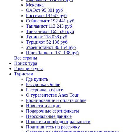
Мексика
ОАЭ
от 95 801 руб
Россия
от 19 947 руб
Сейшелы
от 192 441 руб
Таиланд
от 113 243 руб
Танзания
от 165 536 руб
Тунис
от 118 038 руб
Турция
от 52 136 руб
Узбекистан
от 86 154 руб
Шри-Ланка
от 131 138 руб
Все страны
Поиск тура
Горящие туры
Туристам
Где купить
Рассрочка Online
Рассрочка в офисе
О турагентстве Anex Tour
Бронирование и оплата online
Новости и акции
Подарочные сертификаты
Персональные данные
Политика конфиденциальности
Подпишитесь на рассылку