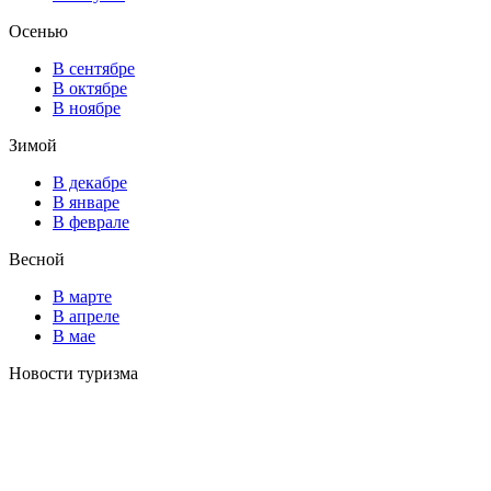
Осенью
В сентябре
В октябре
В ноябре
Зимой
В декабре
В январе
В феврале
Весной
В марте
В апреле
В мае
Новости туризма