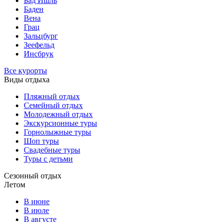
Бад Ишль
Баден
Вена
Грац
Зальцбург
Зеефельд
Инсбрук
Все курорты
Виды отдыха
Пляжный отдых
Семейный отдых
Молодежный отдых
Экскурсионные туры
Горнолыжные туры
Шоп туры
Свадебные туры
Туры с детьми
Сезонный отдых
Летом
В июне
В июле
В августе