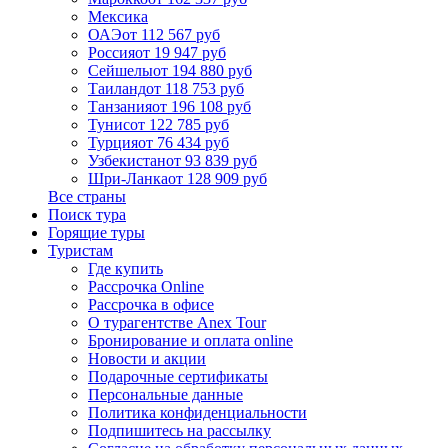
Мексика
ОАЭ
от 112 567 руб
Россия
от 19 947 руб
Сейшелы
от 194 880 руб
Таиланд
от 118 753 руб
Танзания
от 196 108 руб
Тунис
от 122 785 руб
Турция
от 76 434 руб
Узбекистан
от 93 839 руб
Шри-Ланка
от 128 909 руб
Все страны
Поиск тура
Горящие туры
Туристам
Где купить
Рассрочка Online
Рассрочка в офисе
О турагентстве Anex Tour
Бронирование и оплата online
Новости и акции
Подарочные сертификаты
Персональные данные
Политика конфиденциальности
Подпишитесь на рассылку