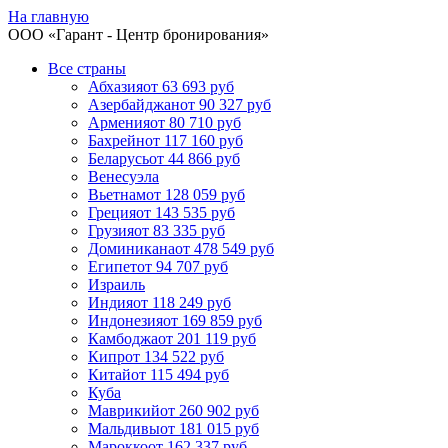
На главную
ООО «
Гарант
- Центр бронирования»
Все страны
Абхазия
от 63 693 руб
Азербайджан
от 90 327 руб
Армения
от 80 710 руб
Бахрейн
от 117 160 руб
Беларусь
от 44 866 руб
Венесуэла
Вьетнам
от 128 059 руб
Греция
от 143 535 руб
Грузия
от 83 335 руб
Доминикана
от 478 549 руб
Египет
от 94 707 руб
Израиль
Индия
от 118 249 руб
Индонезия
от 169 859 руб
Камбоджа
от 201 119 руб
Кипр
от 134 522 руб
Китай
от 115 494 руб
Куба
Маврикий
от 260 902 руб
Мальдивы
от 181 015 руб
Марокко
от 162 337 руб