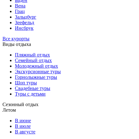
Баден
Вена
Грац
Зальцбург
Зеефельд
Инсбрук
Все курорты
Виды отдыха
Пляжный отдых
Семейный отдых
Молодежный отдых
Экскурсионные туры
Горнолыжные туры
Шоп туры
Свадебные туры
Туры с детьми
Сезонный отдых
Летом
В июне
В июле
В августе