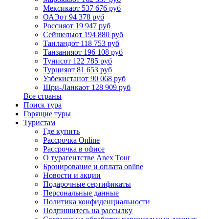
Мексика
от 537 676 руб
ОАЭ
от 94 378 руб
Россия
от 19 947 руб
Сейшелы
от 194 880 руб
Таиланд
от 118 753 руб
Танзания
от 196 108 руб
Тунис
от 122 785 руб
Турция
от 81 653 руб
Узбекистан
от 90 068 руб
Шри-Ланка
от 128 909 руб
Все страны
Поиск тура
Горящие туры
Туристам
Где купить
Рассрочка Online
Рассрочка в офисе
О турагентстве Anex Tour
Бронирование и оплата online
Новости и акции
Подарочные сертификаты
Персональные данные
Политика конфиденциальности
Подпишитесь на рассылку