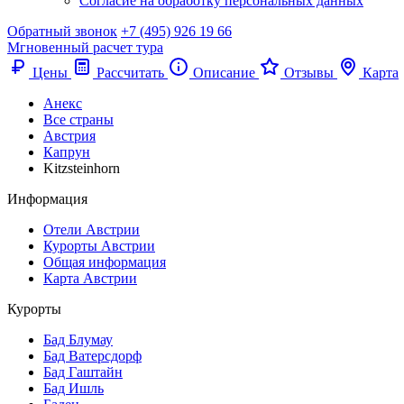
Согласие на обработку персональных данных
Обратный звонок
+7 (495) 926 19 66
Мгновенный расчет тура
Цены
Рассчитать
Описание
Отзывы
Карта
Анекс
Все страны
Австрия
Капрун
Kitzsteinhorn
Информация
Отели Австрии
Курорты Австрии
Общая информация
Карта Австрии
Курорты
Бад Блумау
Бад Ватерсдорф
Бад Гаштайн
Бад Ишль