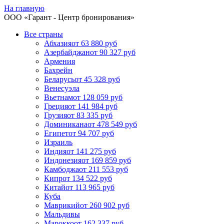
На главную
ООО «
Гарант
- Центр бронирования»
Все страны
Абхазия
от 63 880 руб
Азербайджан
от 90 327 руб
Армения
Бахрейн
Беларусь
от 45 328 руб
Венесуэла
Вьетнам
от 128 059 руб
Греция
от 141 984 руб
Грузия
от 83 335 руб
Доминикана
от 478 549 руб
Египет
от 94 707 руб
Израиль
Индия
от 141 275 руб
Индонезия
от 169 859 руб
Камбоджа
от 211 553 руб
Кипр
от 134 522 руб
Китай
от 113 965 руб
Куба
Маврикий
от 260 902 руб
Мальдивы
Марокко
от 162 337 руб