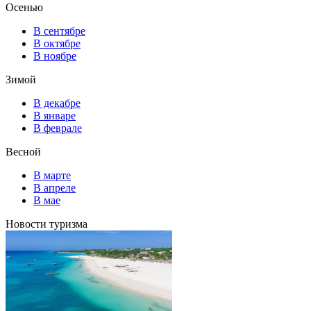
Осенью
В сентябре
В октябре
В ноябре
Зимой
В декабре
В январе
В феврале
Весной
В марте
В апреле
В мае
Новости туризма