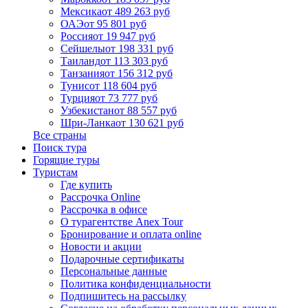
Мексика
от 489 263 руб
ОАЭ
от 95 801 руб
Россия
от 19 947 руб
Сейшелы
от 198 331 руб
Таиланд
от 113 303 руб
Танзания
от 156 312 руб
Тунис
от 118 604 руб
Турция
от 73 777 руб
Узбекистан
от 88 557 руб
Шри-Ланка
от 130 621 руб
Все страны
Поиск тура
Горящие туры
Туристам
Где купить
Рассрочка Online
Рассрочка в офисе
О турагентстве Anex Tour
Бронирование и оплата online
Новости и акции
Подарочные сертификаты
Персональные данные
Политика конфиденциальности
Подпишитесь на рассылку