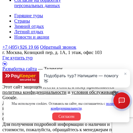
Согласие на обработку
персональных данных
Горящие туры
Страны
Зимний отдых
Летний отдых
Новости и акции
+7 (495) 926 19 66
Обратный звонок
г. Москва, Козицкий пер, д. 1А, 1 этаж, офис 103
Где купить тур
Разработка сайта
— Телемарк
×
Подобрать тур? Напишите — помогу
👋
Этот сайт защищен reCAPTCHA, к нему применяются
политика конфиденциальности
и
условия обслуживания
×
Google.
Данный интернет сайт носит исключительно
Мы используем cookies. Оставаясь на сайте, вы соглашаетесь с
политикой
информационный характер и вся информация на нем не
конфиденциальности
.
является публичной офертой, определяемой положениями
Согласен
Статьи 437 (2) Гражданского кодекса Российской Федерации.
Для получения подробной информации о наличии и
стоимости, пожалуйста, обращайтесь к менеджерам по