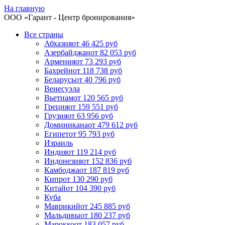
На главную
ООО «
Гарант
- Центр бронирования»
Все страны
Абхазия
от 46 425 руб
Азербайджан
от 82 053 руб
Армения
от 73 293 руб
Бахрейн
от 118 738 руб
Беларусь
от 40 796 руб
Венесуэла
Вьетнам
от 120 565 руб
Греция
от 159 551 руб
Грузия
от 63 956 руб
Доминикана
от 479 612 руб
Египет
от 95 793 руб
Израиль
Индия
от 119 214 руб
Индонезия
от 152 836 руб
Камбоджа
от 187 819 руб
Кипр
от 130 290 руб
Китай
от 104 390 руб
Куба
Маврикий
от 245 885 руб
Мальдивы
от 180 237 руб
Марокко
от 183 057 руб