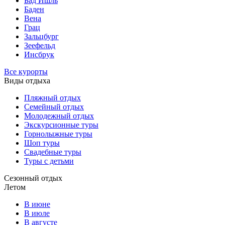
Бад Ишль
Баден
Вена
Грац
Зальцбург
Зеефельд
Инсбрук
Все курорты
Виды отдыха
Пляжный отдых
Семейный отдых
Молодежный отдых
Экскурсионные туры
Горнолыжные туры
Шоп туры
Свадебные туры
Туры с детьми
Сезонный отдых
Летом
В июне
В июле
В августе