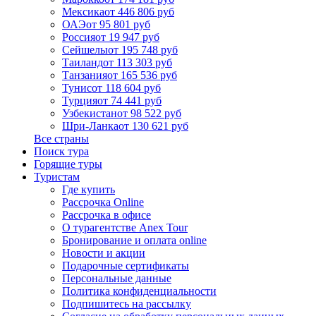
Мексика
от 446 806 руб
ОАЭ
от 95 801 руб
Россия
от 19 947 руб
Сейшелы
от 195 748 руб
Таиланд
от 113 303 руб
Танзания
от 165 536 руб
Тунис
от 118 604 руб
Турция
от 74 441 руб
Узбекистан
от 98 522 руб
Шри-Ланка
от 130 621 руб
Все страны
Поиск тура
Горящие туры
Туристам
Где купить
Рассрочка Online
Рассрочка в офисе
О турагентстве Anex Tour
Бронирование и оплата online
Новости и акции
Подарочные сертификаты
Персональные данные
Политика конфиденциальности
Подпишитесь на рассылку