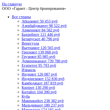
На главную
ООО «
Гарант
- Центр бронирования»
Все страны
Абхазия
от 50 453 руб
Азербайджан
от 98 522 руб
Армения
от 84 582 руб
Бахрейн
от 121 446 руб
Беларусь
от 40 796 руб
Венесуэла
Вьетнам
от 120 565 руб
Греция
от 139 068 руб
Грузия
от 85 985 руб
Доминикана
от 739 786 руб
Египет
от 95 793 руб
Израиль
Индия
от 126 087 руб
Индонезия
от 152 836 руб
Камбоджа
от 187 819 руб
Кипр
от 130 290 руб
Китай
от 104 390 руб
Куба
Маврикий
от 238 382 руб
Мальдивы
от 180 237 руб
Марокко
от 174 181 руб