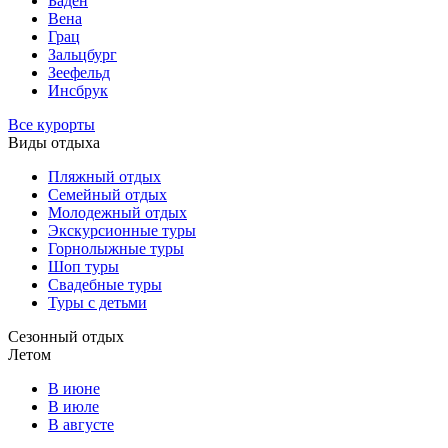
Баден
Вена
Грац
Зальцбург
Зеефельд
Инсбрук
Все курорты
Виды отдыха
Пляжный отдых
Семейный отдых
Молодежный отдых
Экскурсионные туры
Горнолыжные туры
Шоп туры
Свадебные туры
Туры с детьми
Сезонный отдых
Летом
В июне
В июле
В августе