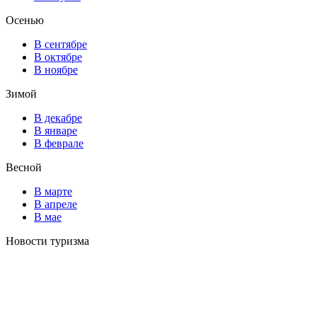
Осенью
В сентябре
В октябре
В ноябре
Зимой
В декабре
В январе
В феврале
Весной
В марте
В апреле
В мае
Новости туризма