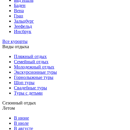
Бад Ишль
Баден
Вена
Грац
Зальцбург
Зеефельд
Инсбрук
Все курорты
Виды отдыха
Пляжный отдых
Семейный отдых
Молодежный отдых
Экскурсионные туры
Горнолыжные туры
Шоп туры
Свадебные туры
Туры с детьми
Сезонный отдых
Летом
В июне
В июле
В августе