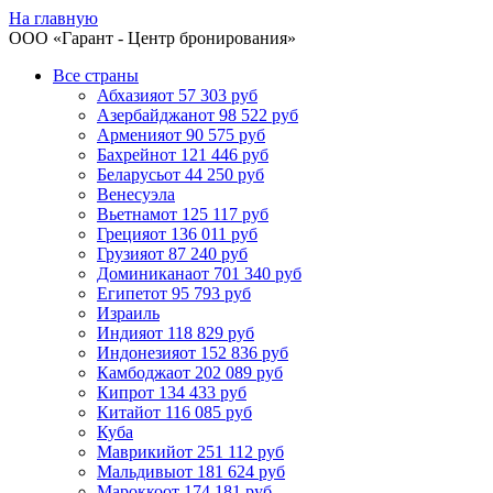
На главную
ООО «
Гарант
- Центр бронирования»
Все страны
Абхазия
от 57 303 руб
Азербайджан
от 98 522 руб
Армения
от 90 575 руб
Бахрейн
от 121 446 руб
Беларусь
от 44 250 руб
Венесуэла
Вьетнам
от 125 117 руб
Греция
от 136 011 руб
Грузия
от 87 240 руб
Доминикана
от 701 340 руб
Египет
от 95 793 руб
Израиль
Индия
от 118 829 руб
Индонезия
от 152 836 руб
Камбоджа
от 202 089 руб
Кипр
от 134 433 руб
Китай
от 116 085 руб
Куба
Маврикий
от 251 112 руб
Мальдивы
от 181 624 руб
Марокко
от 174 181 руб