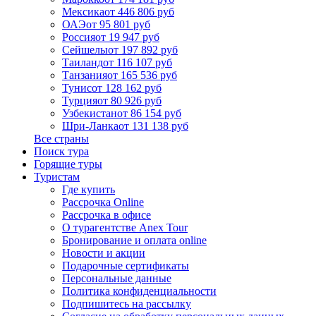
Мексика
от 446 806 руб
ОАЭ
от 95 801 руб
Россия
от 19 947 руб
Сейшелы
от 197 892 руб
Таиланд
от 116 107 руб
Танзания
от 165 536 руб
Тунис
от 128 162 руб
Турция
от 80 926 руб
Узбекистан
от 86 154 руб
Шри-Ланка
от 131 138 руб
Все страны
Поиск тура
Горящие туры
Туристам
Где купить
Рассрочка Online
Рассрочка в офисе
О турагентстве Anex Tour
Бронирование и оплата online
Новости и акции
Подарочные сертификаты
Персональные данные
Политика конфиденциальности
Подпишитесь на рассылку