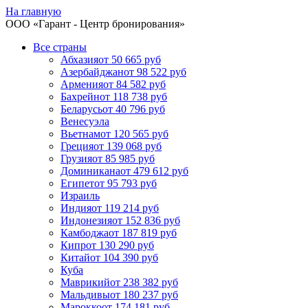
На главную
ООО «
Гарант
- Центр бронирования»
Все страны
Абхазия
от 50 665 руб
Азербайджан
от 98 522 руб
Армения
от 84 582 руб
Бахрейн
от 118 738 руб
Беларусь
от 40 796 руб
Венесуэла
Вьетнам
от 120 565 руб
Греция
от 139 068 руб
Грузия
от 85 985 руб
Доминикана
от 479 612 руб
Египет
от 95 793 руб
Израиль
Индия
от 119 214 руб
Индонезия
от 152 836 руб
Камбоджа
от 187 819 руб
Кипр
от 130 290 руб
Китай
от 104 390 руб
Куба
Маврикий
от 238 382 руб
Мальдивы
от 180 237 руб
Марокко
от 174 181 руб