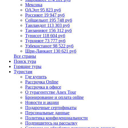
Мексика
ОАЭ
от 95 823 руб
Россия
от 19 947 руб
Сейшелы
от 195 748 руб
Таиланд
от 113 303 руб
Танзания
от 156 312 руб
Тунис
от 118 604 руб
Турция
от 73 777 руб
Узбекистан
от 98 522 руб
Шри-Ланка
от 130 621 руб
Все страны
Поиск тура
Горящие туры
Туристам
Где купить
Рассрочка Online
Рассрочка в офисе
О турагентстве Anex Tour
Бронирование и оплата online
Новости и акции
Подарочные сертификаты
Персональные данные
Политика конфиденциальности
Подпишитесь на рассылку