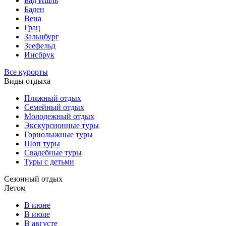
Бад Ишль
Баден
Вена
Грац
Зальцбург
Зеефельд
Инсбрук
Все курорты
Виды отдыха
Пляжный отдых
Семейный отдых
Молодежный отдых
Экскурсионные туры
Горнолыжные туры
Шоп туры
Свадебные туры
Туры с детьми
Сезонный отдых
Летом
В июне
В июле
В августе