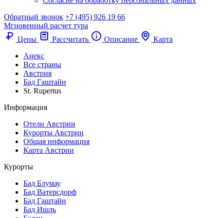
Согласие на обработку персональных данных
Обратный звонок
+7 (495) 926 19 66
Мгновенный расчет тура
Цены
Рассчитать
Описание
Карта
Анекс
Все страны
Австрия
Бад Гаштайн
St. Rupertus
Информация
Отели Австрии
Курорты Австрии
Общая информация
Карта Австрии
Курорты
Бад Блумау
Бад Ватерсдорф
Бад Гаштайн
Бад Ишль