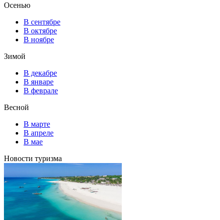
Осенью
В сентябре
В октябре
В ноябре
Зимой
В декабре
В январе
В феврале
Весной
В марте
В апреле
В мае
Новости туризма