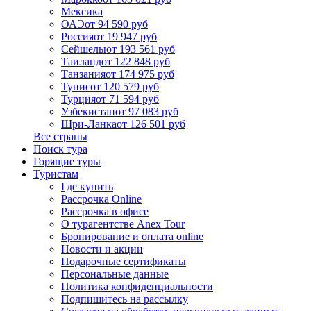
Мексика
ОАЭ
от 94 590 руб
Россия
от 19 947 руб
Сейшелы
от 193 561 руб
Таиланд
от 122 848 руб
Танзания
от 174 975 руб
Тунис
от 120 579 руб
Турция
от 71 594 руб
Узбекистан
от 97 083 руб
Шри-Ланка
от 126 501 руб
Все страны
Поиск тура
Горящие туры
Туристам
Где купить
Рассрочка Online
Рассрочка в офисе
О турагентстве Anex Tour
Бронирование и оплата online
Новости и акции
Подарочные сертификаты
Персональные данные
Политика конфиденциальности
Подпишитесь на рассылку