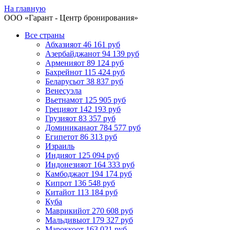
На главную
ООО «
Гарант
- Центр бронирования»
Все страны
Абхазия
от 46 161 руб
Азербайджан
от 94 139 руб
Армения
от 89 124 руб
Бахрейн
от 115 424 руб
Беларусь
от 38 837 руб
Венесуэла
Вьетнам
от 125 905 руб
Греция
от 142 193 руб
Грузия
от 83 357 руб
Доминикана
от 784 577 руб
Египет
от 86 313 руб
Израиль
Индия
от 125 094 руб
Индонезия
от 164 333 руб
Камбоджа
от 194 174 руб
Кипр
от 136 548 руб
Китай
от 113 184 руб
Куба
Маврикий
от 270 608 руб
Мальдивы
от 179 327 руб
Марокко
от 163 021 руб