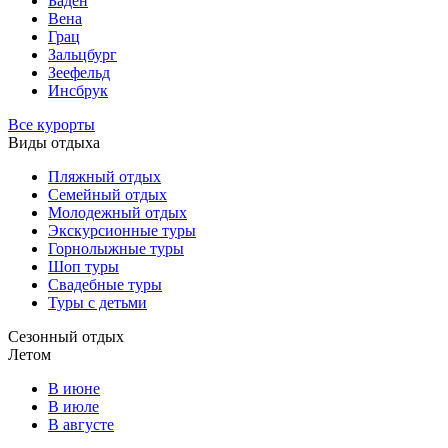
Баден
Вена
Грац
Зальцбург
Зеефельд
Инсбрук
Все курорты
Виды отдыха
Пляжный отдых
Семейный отдых
Молодежный отдых
Экскурсионные туры
Горнолыжные туры
Шоп туры
Свадебные туры
Туры с детьми
Сезонный отдых
Летом
В июне
В июле
В августе