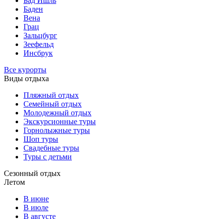
Бад Ишль
Баден
Вена
Грац
Зальцбург
Зеефельд
Инсбрук
Все курорты
Виды отдыха
Пляжный отдых
Семейный отдых
Молодежный отдых
Экскурсионные туры
Горнолыжные туры
Шоп туры
Свадебные туры
Туры с детьми
Сезонный отдых
Летом
В июне
В июле
В августе