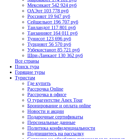
Мексика
от 542 924 руб
ОАЭ
от 103 778 руб
Россия
от 19 947 руб
Сейшелы
от 196 707 руб
Таиланд
от 117 801 руб
Танзания
от 164 011 руб
Тунис
от 123 696 руб
Турция
от 56 570 руб
Узбекистан
от 85 721 руб
Шри-Ланка
от 130 362 руб
Все страны
Поиск тура
Горящие туры
Туристам
Где купить
Рассрочка Online
Рассрочка в офисе
О турагентстве Anex Tour
Бронирование и оплата online
Новости и акции
Подарочные сертификаты
Персональные данные
Политика конфиденциальности
Подпишитесь на рассылку