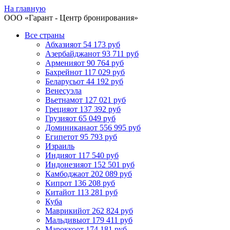
На главную
ООО «
Гарант
- Центр бронирования»
Все страны
Абхазия
от 54 173 руб
Азербайджан
от 93 711 руб
Армения
от 90 764 руб
Бахрейн
от 117 029 руб
Беларусь
от 44 192 руб
Венесуэла
Вьетнам
от 127 021 руб
Греция
от 137 392 руб
Грузия
от 65 049 руб
Доминикана
от 556 995 руб
Египет
от 95 793 руб
Израиль
Индия
от 117 540 руб
Индонезия
от 152 501 руб
Камбоджа
от 202 089 руб
Кипр
от 136 208 руб
Китай
от 113 281 руб
Куба
Маврикий
от 262 824 руб
Мальдивы
от 179 411 руб
Марокко
от 174 181 руб