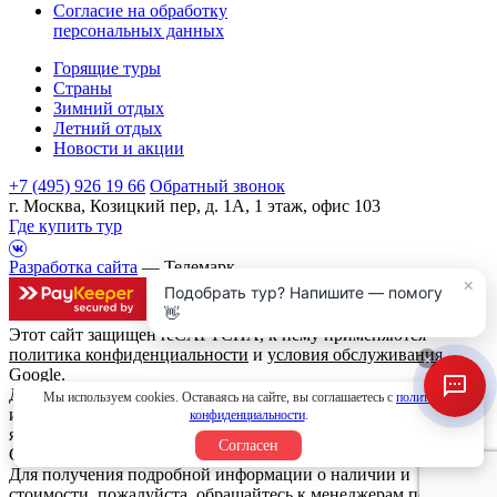
Согласие на обработку
персональных данных
Горящие туры
Страны
Зимний отдых
Летний отдых
Новости и акции
+7 (495) 926 19 66
Обратный звонок
г. Москва, Козицкий пер, д. 1А, 1 этаж, офис 103
Где купить тур
Разработка сайта
— Телемарк
×
Подобрать тур? Напишите — помогу
👋
Этот сайт защищен reCAPTCHA, к нему применяются
политика конфиденциальности
и
условия обслуживания
×
Google.
Данный интернет сайт носит исключительно
Мы используем cookies. Оставаясь на сайте, вы соглашаетесь с
политикой
информационный характер и вся информация на нем не
конфиденциальности
.
является публичной офертой, определяемой положениями
Согласен
Статьи 437 (2) Гражданского кодекса Российской Федерации.
Для получения подробной информации о наличии и
стоимости, пожалуйста, обращайтесь к менеджерам по